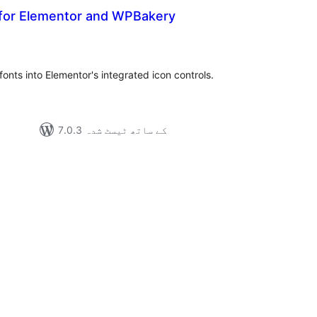
for Elementor and WPBakery
مجمو
در
بن
onts into Elementor's integrated icon controls.
7.0.3 کے ساتھ ٹیسٹ شدہ