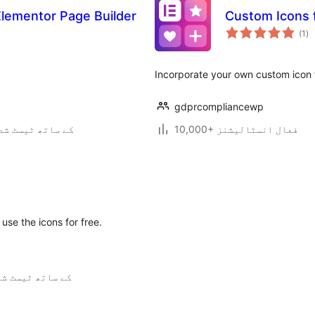
Elementor Page Builder
Custom Icons 
عی
(1
)
جہ
دی
Incorporate your own custom icon f
gdprcompliancewp
10,000+ فعال انسٹالیشنز
6.9.6 کے ساتھ ٹیسٹ ش
use the icons for free.
6.8.7 کے ساتھ ٹیسٹ ش