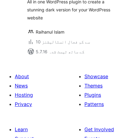
All in one WordPress plugin to create a
stunning dark version for your WordPress
website
Raihanul Islam
10 سے کم فعال انسٹالیشنز
5.7.16 کے ساتھ ٹیسٹ شدہ
About
Showcase
News
Themes
Hosting
Plugins
Privacy
Patterns
Learn
Get Involved