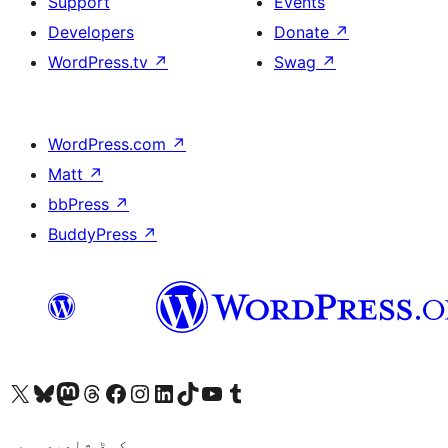
Support
Events
Developers
Donate
↗
WordPress.tv
↗
Swag
↗
WordPress.com
↗
Matt
↗
bbPress
↗
BuddyPress
↗
ہمارے ٹمبلر اکاؤنٹ پر جائیں
Visit our YouTube channel
ہمارے ٹک ٹاک اکاؤنٹ پر جائیں
Visit our LinkedIn account
Visit our Instagram account
Visit our Facebook page
ہمارے ٹھریڈز اکاؤنٹ پر جائیں
Visit our Mastodon account
ہمارے بلیواسکائی اکاؤنٹ پر جائیں
Visit our X (formerly Twitter) account
کوڈ شاعری ہے۔