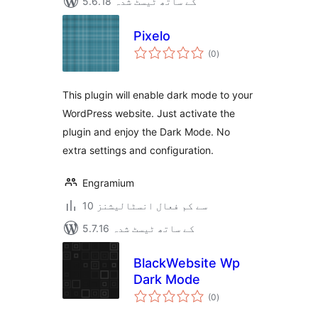
5.6.18 کے ساتھ ٹیسٹ شدہ
Pixelo
مجموعی
(0
)
درجہ
بندی
This plugin will enable dark mode to your
WordPress website. Just activate the
plugin and enjoy the Dark Mode. No
extra settings and configuration.
Engramium
10 سے کم فعال انسٹالیشنز
5.7.16 کے ساتھ ٹیسٹ شدہ
BlackWebsite Wp
Dark Mode
مجموعی
(0
)
درجہ
بندی