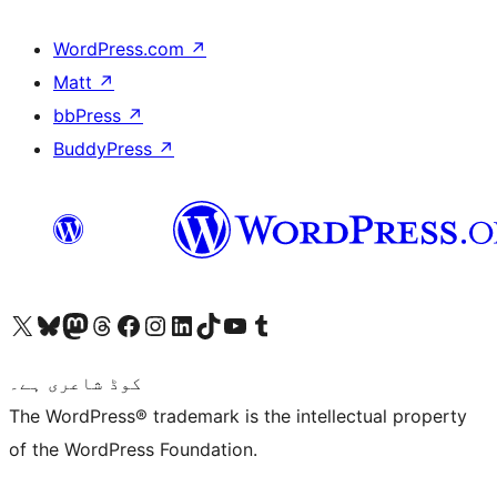
WordPress.com
↗
Matt
↗
bbPress
↗
BuddyPress
↗
ہمارے ٹمبلر اکاؤنٹ پر جائیں
Visit our YouTube channel
ہمارے ٹک ٹاک اکاؤنٹ پر جائیں
Visit our LinkedIn account
Visit our Instagram account
Visit our Facebook page
ہمارے ٹھریڈز اکاؤنٹ پر جائیں
Visit our Mastodon account
ہمارے بلیواسکائی اکاؤنٹ پر جائیں
Visit our X (formerly Twitter) account
کوڈ شاعری ہے۔
The WordPress® trademark is the intellectual property
of the WordPress Foundation.