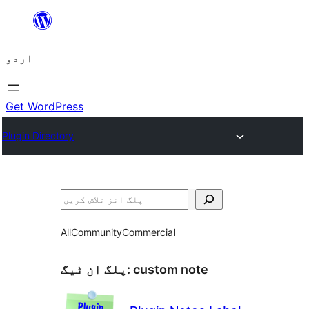
چھوڑیں
مواد
اردو
پر
جائیں
Get WordPress
Plugin Directory
تلاش
All
Community
Commercial
custom note
پلگ ان ٹیگ: