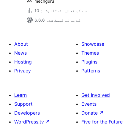
mechguru
10 سے کم فعال انسٹالیشنز
6.6.6 کے ساتھ ٹیسٹ شدہ
About
Showcase
News
Themes
Hosting
Plugins
Privacy
Patterns
Learn
Get Involved
Support
Events
Developers
Donate
↗
WordPress.tv
↗
Five for the Future