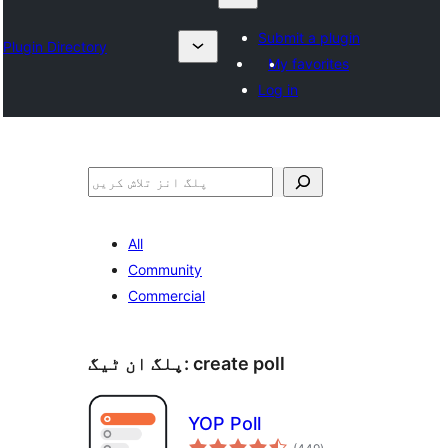
Submit a plugin
Plugin Directory
My favorites
Log in
تلاش
All
Community
Commercial
create poll
پلگ ان ٹیگ:
YOP Poll
مجموعی