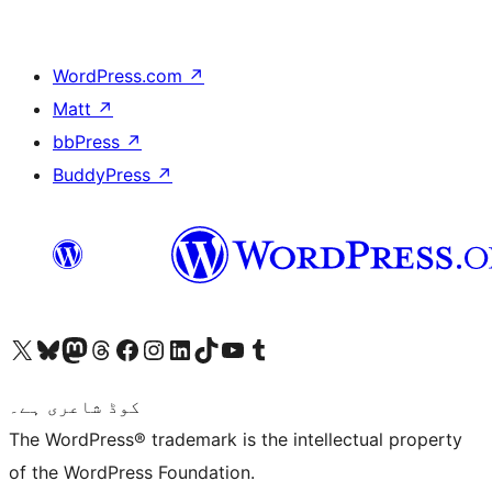
WordPress.com
↗
Matt
↗
bbPress
↗
BuddyPress
↗
ہمارے ٹمبلر اکاؤنٹ پر جائیں
Visit our YouTube channel
ہمارے ٹک ٹاک اکاؤنٹ پر جائیں
Visit our LinkedIn account
Visit our Instagram account
Visit our Facebook page
ہمارے ٹھریڈز اکاؤنٹ پر جائیں
Visit our Mastodon account
ہمارے بلیواسکائی اکاؤنٹ پر جائیں
Visit our X (formerly Twitter) account
کوڈ شاعری ہے۔
The WordPress® trademark is the intellectual property
of the WordPress Foundation.