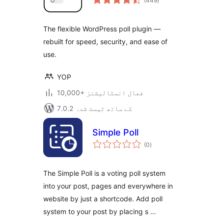
(449
)
درجہ
بندی
The flexible WordPress poll plugin —
rebuilt for speed, security, and ease of
use.
YOP
10,000+ فعال انسٹالیشنز
7.0.2 کے ساتھ ٹیسٹ شدہ
Simple Poll
مجموعی
(0
)
درجہ
بندی
The Simple Poll is a voting poll system
into your post, pages and everywhere in
website by just a shortcode. Add poll
system to your post by placing s …