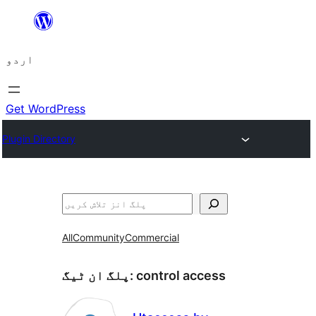
چھوڑیں
مواد
اردو
پر
جائیں
Get WordPress
Plugin Directory
تلاش
All
Community
Commercial
control access
پلگ ان ٹیگ: