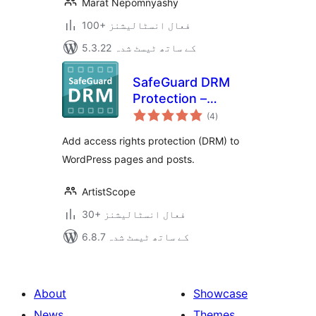
Marat Nepomnyashy
100+ فعال انسٹالیشنز
5.3.22 کے ساتھ ٹیسٹ شدہ
SafeGuard DRM
Protection –
مجموعی
Protect Web Pages
(4
)
درجہ
بندی
Add access rights protection (DRM) to
WordPress pages and posts.
ArtistScope
30+ فعال انسٹالیشنز
6.8.7 کے ساتھ ٹیسٹ شدہ
About
Showcase
News
Themes