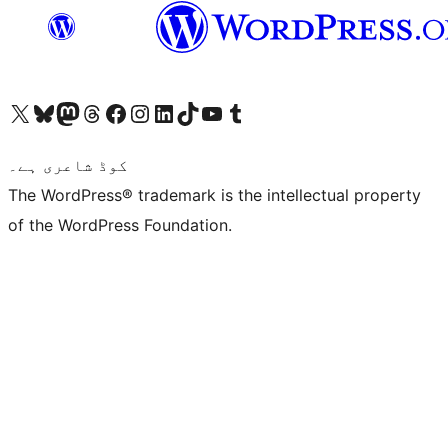
ہمارے ٹمبلر اکاؤنٹ پر جائیں
Visit our YouTube channel
ہمارے ٹک ٹاک اکاؤنٹ پر جائیں
Visit our LinkedIn account
Visit our Instagram account
Visit our Facebook page
ہمارے ٹھریڈز اکاؤنٹ پر جائیں
Visit our Mastodon account
ہمارے بلیواسکائی اکاؤنٹ پر جائیں
Visit our X (formerly Twitter) account
کوڈ شاعری ہے۔
The WordPress® trademark is the intellectual property
of the WordPress Foundation.