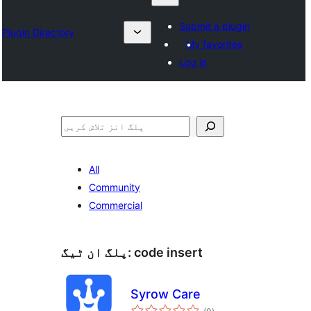
Submit a plugin
Plugin Directory
My favorites
Log in
تلاش
All
Community
Commercial
code insert
پلگ ان ٹیگ:
Syrow Care
مجموعی