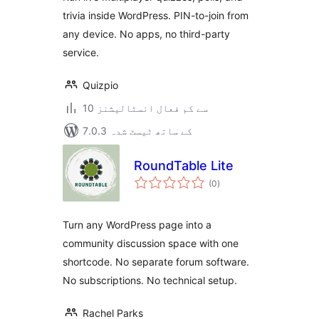
trivia inside WordPress. PIN-to-join from
any device. No apps, no third-party
service.
Quizpio
10 سے کم فعال انسٹالیشنز
7.0.3 کے ساتھ ٹیسٹ شدہ
RoundTable Lite
مجموعی
(0
)
درجہ
بندی
Turn any WordPress page into a
community discussion space with one
shortcode. No separate forum software.
No subscriptions. No technical setup.
Rachel Parks