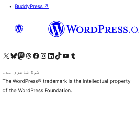
BuddyPress
↗
ہمارے ٹمبلر اکاؤنٹ پر جائیں
Visit our YouTube channel
ہمارے ٹک ٹاک اکاؤنٹ پر جائیں
Visit our LinkedIn account
Visit our Instagram account
Visit our Facebook page
ہمارے ٹھریڈز اکاؤنٹ پر جائیں
Visit our Mastodon account
ہمارے بلیواسکائی اکاؤنٹ پر جائیں
Visit our X (formerly Twitter) account
کوڈ شاعری ہے۔
The WordPress® trademark is the intellectual property
of the WordPress Foundation.