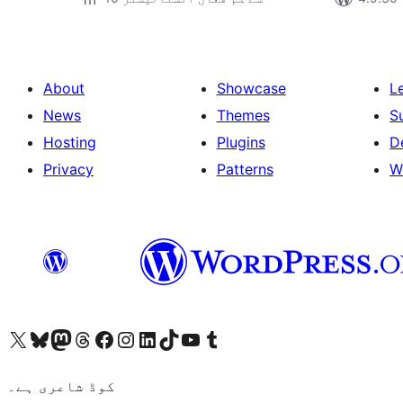
About
Showcase
L
News
Themes
S
Hosting
Plugins
D
Privacy
Patterns
W
ہمارے ٹمبلر اکاؤنٹ پر جائیں
Visit our YouTube channel
ہمارے ٹک ٹاک اکاؤنٹ پر جائیں
Visit our LinkedIn account
Visit our Instagram account
Visit our Facebook page
ہمارے ٹھریڈز اکاؤنٹ پر جائیں
Visit our Mastodon account
ہمارے بلیواسکائی اکاؤنٹ پر جائیں
Visit our X (formerly Twitter) account
کوڈ شاعری ہے۔