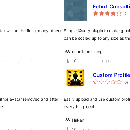
Echo1 Consultin
ی
(2
)
ہ
ی
r will be the first (or any other)
Simple jQuery plugin to make gmail 
can be scaled up to any size as t
echo1consulting
10+ فعال انسٹالیشنز
4.7.34 کے ساتھ ٹیسٹ شدہ
Custom Profile
ی
(0
)
ہ
ی
author avatar removed and after
Easily upload and use custom prof
me.
everything local.
Hakan
10 سے کم فعال انسٹالیشنز
4.9.30 کے ساتھ ٹیسٹ شدہ