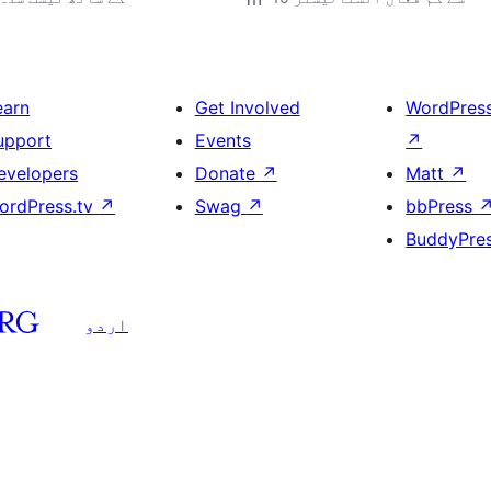
earn
Get Involved
WordPres
upport
Events
↗
evelopers
Donate
↗
Matt
↗
ordPress.tv
↗
Swag
↗
bbPress
BuddyPre
اردو