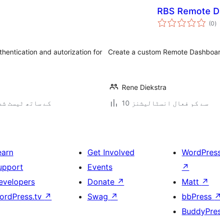
RBS Remote D
ی
(0
)
ہ
ی
hentication and autorization for
Create a custom Remote Dashboard
Rene Diekstra
10 سے کم فعال انسٹالیشنز
7.0.3 کے ساتھ ٹیسٹ ش
earn
Get Involved
WordPres
upport
Events
↗
evelopers
Donate
↗
Matt
↗
ordPress.tv
↗
Swag
↗
bbPress
BuddyPre