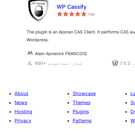
WP Cassify
مجموعی
(16
)
درجہ
بندی
The plugin is an Apereo CAS Client. It performs CAS aut
Wordpress.
Alain-Aymerick FRANCOIS
دہ
800+ فعال انسٹالیشنز
About
Showcase
L
News
Themes
S
Hosting
Plugins
D
Privacy
Patterns
W