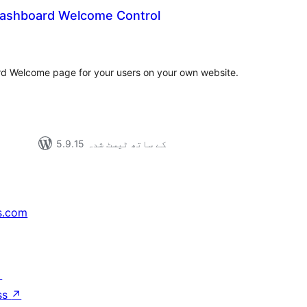
ashboard Welcome Control
مجموع
درج
بند
 Welcome page for your users on your own website.
5.9.15 کے ساتھ ٹیسٹ شدہ
s.com
↗
ss
↗