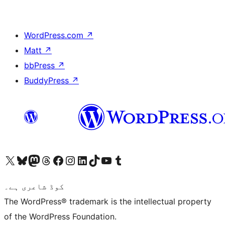
WordPress.com
↗
Matt
↗
bbPress
↗
BuddyPress
↗
ہمارے ٹمبلر اکاؤنٹ پر جائیں
Visit our YouTube channel
ہمارے ٹک ٹاک اکاؤنٹ پر جائیں
Visit our LinkedIn account
Visit our Instagram account
Visit our Facebook page
ہمارے ٹھریڈز اکاؤنٹ پر جائیں
Visit our Mastodon account
ہمارے بلیواسکائی اکاؤنٹ پر جائیں
Visit our X (formerly Twitter) account
کوڈ شاعری ہے۔
The WordPress® trademark is the intellectual property
of the WordPress Foundation.