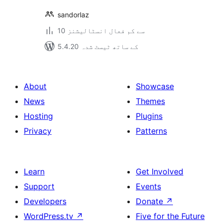
sandorlaz
10 سے کم فعال انسٹالیشنز
5.4.20 کے ساتھ ٹیسٹ شدہ
About
Showcase
News
Themes
Hosting
Plugins
Privacy
Patterns
Learn
Get Involved
Support
Events
Developers
Donate
↗
WordPress.tv
↗
Five for the Future