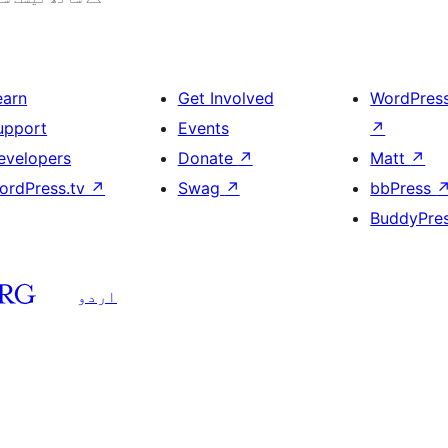
earn
Get Involved
WordPres
upport
Events
↗
evelopers
Donate
↗
Matt
↗
ordPress.tv
↗
Swag
↗
bbPress
BuddyPre
اردو