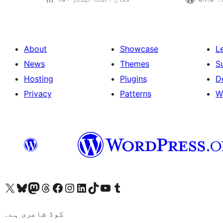
About
Showcase
L
News
Themes
S
Hosting
Plugins
D
Privacy
Patterns
W
ہمارے ٹمبلر اکاؤنٹ پر جائیں
Visit our YouTube channel
ہمارے ٹک ٹاک اکاؤنٹ پر جائیں
Visit our LinkedIn account
Visit our Instagram account
Visit our Facebook page
ہمارے ٹھریڈز اکاؤنٹ پر جائیں
Visit our Mastodon account
ہمارے بلیواسکائی اکاؤنٹ پر جائیں
Visit our X (formerly Twitter) account
کوڈ شاعری ہے۔