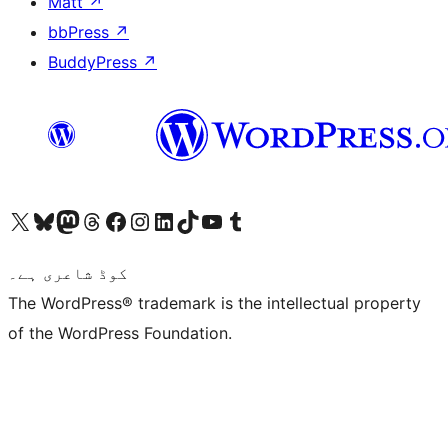
Matt
↗
bbPress
↗
BuddyPress
↗
ہمارے ٹمبلر اکاؤنٹ پر جائیں
Visit our YouTube channel
ہمارے ٹک ٹاک اکاؤنٹ پر جائیں
Visit our LinkedIn account
Visit our Instagram account
Visit our Facebook page
ہمارے ٹھریڈز اکاؤنٹ پر جائیں
Visit our Mastodon account
ہمارے بلیواسکائی اکاؤنٹ پر جائیں
Visit our X (formerly Twitter) account
کوڈ شاعری ہے۔
The WordPress® trademark is the intellectual property
of the WordPress Foundation.