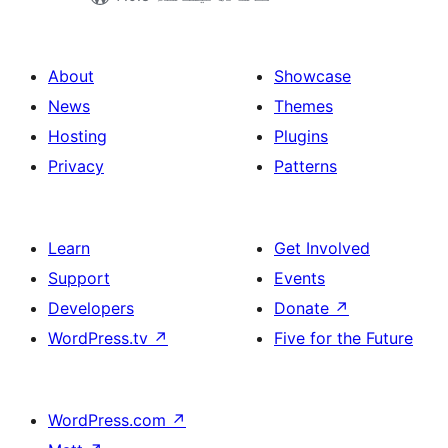
About
Showcase
News
Themes
Hosting
Plugins
Privacy
Patterns
Learn
Get Involved
Support
Events
Developers
Donate
↗
WordPress.tv
↗
Five for the Future
WordPress.com
↗