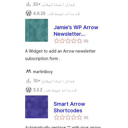
20+ فعال انسٹالیشنز
4.9.29 کے ساتھ ٹیسٹ شدہ
Jamie’s WP Arrow
Newsletter
مجموعی
Subscriber
(0
)
درجہ
بندی
A Widget to add an Arrow newsletter
subscription form .
martiniboy
10+ فعال انسٹالیشنز
3.3.2 کے ساتھ ٹیسٹ شدہ
Smart Arrow
Shortcodes
مجموعی
(0
)
درجہ
بندی
Automatically replace "" with nice arrow