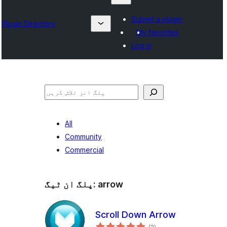
Submit a plugin
Plugin Directory
My favorites
Log in
تلاش
All
Community
Commercial
arrow
پلگ ان ٹیگ:
Scroll Down Arrow
مجموعی