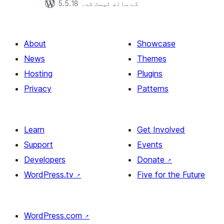
5.5.18 کے ساتھ ٹیسٹ شدہ
About
Showcase
News
Themes
Hosting
Plugins
Privacy
Patterns
Learn
Get Involved
Support
Events
Developers
Donate
↗
WordPress.tv
↗
Five for the Future
WordPress.com
↗