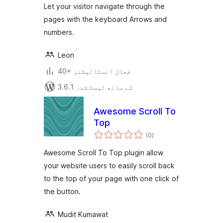
Let your visitor navigate through the
pages with the keyboard Arrows and
numbers.
Leon
40+ فعال انسٹالیشنز
3.6.1 کے ساتھ ٹیسٹ شدہ
Awesome Scroll To
Top
مجموعی
(0
)
درجہ
بندی
Awesome Scroll To Top plugin allow
your website users to easily scroll back
to the top of your page with one click of
the button.
Mudit Kumawat