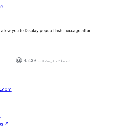
ge
مجموع
درج
بند
 allow you to Display popup flash message after
4.2.39 کے ساتھ ٹیسٹ شدہ
s.com
↗
ss
↗