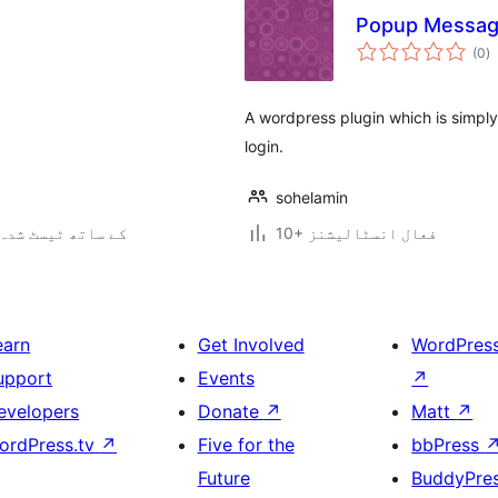
Popup Messa
ی
(0
)
ہ
ی
A wordpress plugin which is simply
login.
sohelamin
10+ فعال انسٹالیشنز
4.5.33 کے ساتھ ٹیسٹ شدہ
earn
Get Involved
WordPres
upport
Events
↗
evelopers
Donate
↗
Matt
↗
ordPress.tv
↗
Five for the
bbPress
Future
BuddyPre