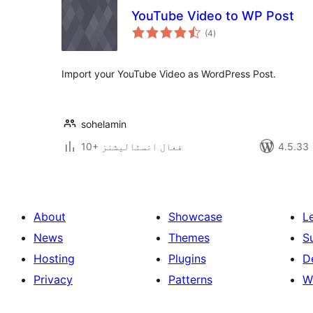
YouTube Video to WP Post
مجموعی
(4
)
درجہ
بندی
Import your YouTube Video as WordPress Post.
sohelamin
10+ فعال انسٹالیشنز
About
Showcase
L
News
Themes
S
Hosting
Plugins
D
Privacy
Patterns
W