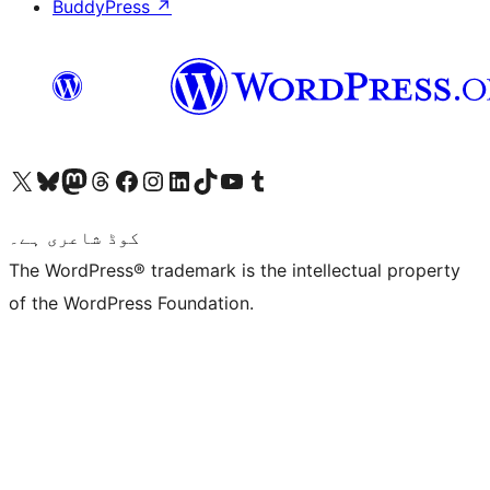
BuddyPress
↗
ہمارے ٹمبلر اکاؤنٹ پر جائیں
Visit our YouTube channel
ہمارے ٹک ٹاک اکاؤنٹ پر جائیں
Visit our LinkedIn account
Visit our Instagram account
Visit our Facebook page
ہمارے ٹھریڈز اکاؤنٹ پر جائیں
Visit our Mastodon account
ہمارے بلیواسکائی اکاؤنٹ پر جائیں
Visit our X (formerly Twitter) account
کوڈ شاعری ہے۔
The WordPress® trademark is the intellectual property
of the WordPress Foundation.