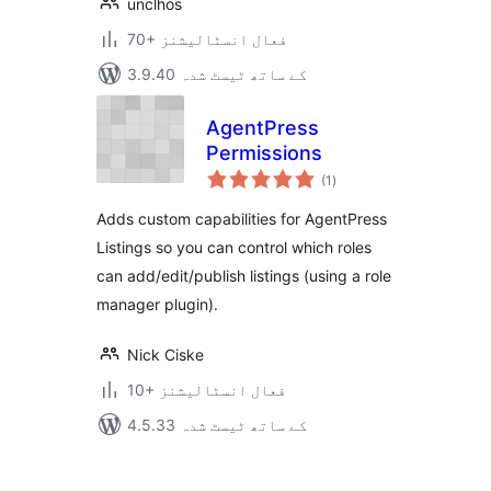
unclhos
70+ فعال انسٹالیشنز
3.9.40 کے ساتھ ٹیسٹ شدہ
AgentPress
Permissions
مجموعی
(1
)
درجہ
بندی
Adds custom capabilities for AgentPress
Listings so you can control which roles
can add/edit/publish listings (using a role
manager plugin).
Nick Ciske
10+ فعال انسٹالیشنز
4.5.33 کے ساتھ ٹیسٹ شدہ