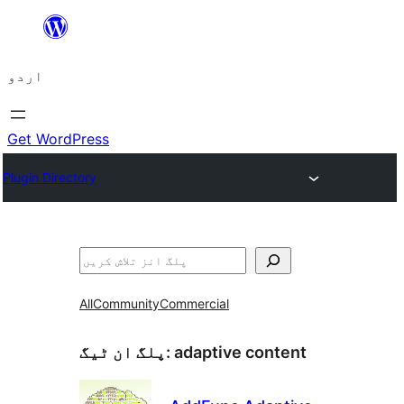
چھوڑیں
مواد
اردو
پر
جائیں
Get WordPress
Plugin Directory
تلاش
All
Community
Commercial
adaptive content
پلگ ان ٹیگ: