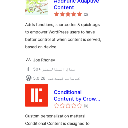
AddFunc Adaptive
Content
مجموعی
(2
)
درجہ
بندی
Adds functions, shortcodes & quicktags
to empower WordPress users to have
better control of when content is served,
based on device.
Joe Rhoney
50+ فعال انسٹالیشنز
5.0.26 کے ساتھ ٹیسٹ شدہ
Conditional
Content by Crowd
مجموعی
Favorite
(0
)
درجہ
بندی
Custom personalization matters!
Conditional Content is designed to