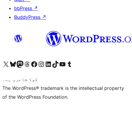
bbPress
↗
BuddyPress
↗
ہمارے ٹمبلر اکاؤنٹ پر جائیں
Visit our YouTube channel
ہمارے ٹک ٹاک اکاؤنٹ پر جائیں
Visit our LinkedIn account
Visit our Instagram account
Visit our Facebook page
ہمارے ٹھریڈز اکاؤنٹ پر جائیں
Visit our Mastodon account
ہمارے بلیواسکائی اکاؤنٹ پر جائیں
Visit our X (formerly Twitter) account
کوڈ شاعری ہے۔
The WordPress® trademark is the intellectual property
of the WordPress Foundation.