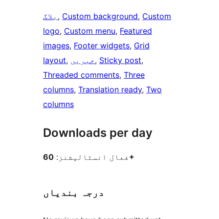
Custom
, 
Custom background
, 
بلاگ
logo
, 
Custom menu
, 
Featured
images
, 
Footer widgets
, 
Grid
, 
Sticky post
, 
خبریں
, 
layout
Threaded comments
, 
Three
columns
, 
Translation ready
, 
Two
columns
Downloads per day
60+
فعال انسٹالیشنز:
درجہ بندیاں