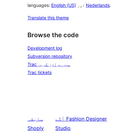
.
Nederlands
اور
English (US)
languages:
Translate this theme
Browse the code
Development log
Subversion repository
Trac میں براؤز کریں
Trac tickets
Fashion Designer
آگے
سابقہ
Shoply
Studio