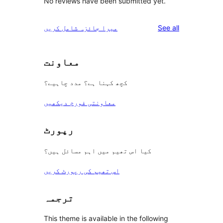
No reviews have been submitted yet.
reviews
See all
میرا جائزہ شامل کریں
معاونت
کچھ کہنا ہے؟ مدد چاہیے؟
معاونتی فورم دیکھیں
رپورٹ
کیا اس تھیم میں اہم مسائل ہیں؟
اس تھیم کی رپورٹ کریں
ترجمہ
This theme is available in the following