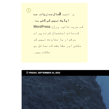
یہ تھیم
2سال سے زیادہ سے
اپڈیٹ نہیں کی گئی ہے
۔
WordPress کے مزید حالیہ ورژن
کے ساتھ استعمال کرنے پر اب
برقرار یا معاونت نہیں کر
سکتی اور مطابقت کے مسائل ہو
سکتے ہیں۔