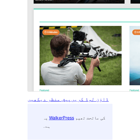
ڈاؤن لوڈ کریں
پیش منظر دیکھیں
کی ماتحت تھیم
WalkerPress
یہ
ہے۔