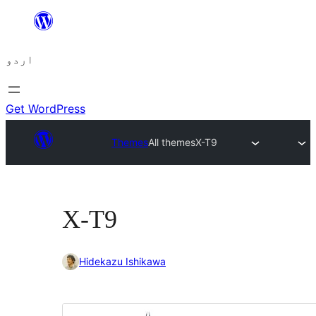
چھوڑیں
مواد
اردو
پر
جائیں
Get WordPress
Themes
All themes
X-T9
X-T9
Hidekazu Ishikawa