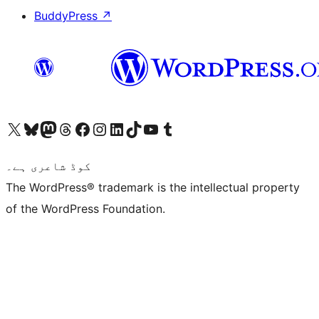
BuddyPress
↗
ہمارے ٹمبلر اکاؤنٹ پر جائیں
Visit our YouTube channel
ہمارے ٹک ٹاک اکاؤنٹ پر جائیں
Visit our LinkedIn account
Visit our Instagram account
Visit our Facebook page
ہمارے ٹھریڈز اکاؤنٹ پر جائیں
Visit our Mastodon account
ہمارے بلیواسکائی اکاؤنٹ پر جائیں
Visit our X (formerly Twitter) account
کوڈ شاعری ہے۔
The WordPress® trademark is the intellectual property
of the WordPress Foundation.