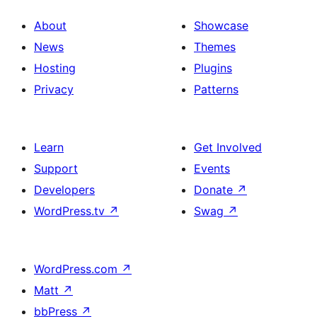
About
Showcase
News
Themes
Hosting
Plugins
Privacy
Patterns
Learn
Get Involved
Support
Events
Developers
Donate
↗
WordPress.tv
↗
Swag
↗
WordPress.com
↗
Matt
↗
bbPress
↗