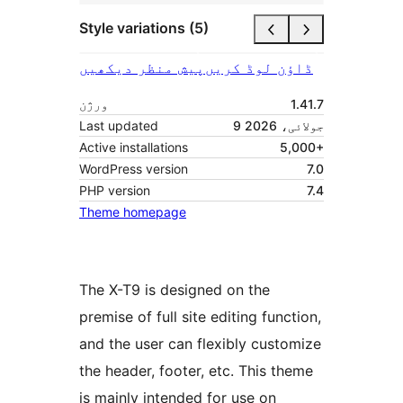
Style variations (5)
ڈاؤن لوڈ کریں
پیش منظر دیکھیں
1.41.7
ورژن
9 جولائی، 2026
Last updated
Active installations
5,000+
WordPress version
7.0
PHP version
7.4
Theme homepage
The X-T9 is designed on the
premise of full site editing function,
and the user can flexibly customize
the header, footer, etc. This theme
is mainly intended for use on