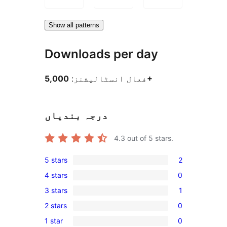
Show all patterns
Downloads per day
5,000+
فعال انسٹالیشنز:
درجہ بندیاں
4.3
out of 5 stars.
5 stars
2
2
4 stars
0
5-
0
3 stars
1
star
4-
1
reviews
2 stars
0
star
3-
0
reviews
1 star
0
star
2-
0