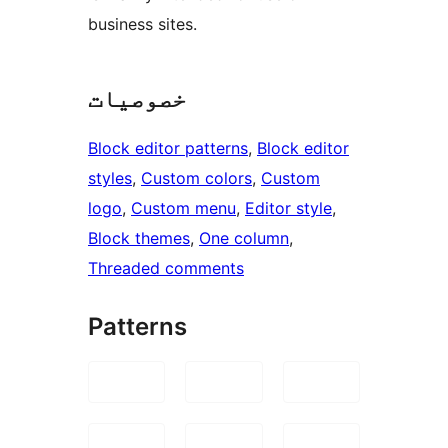
business sites.
خصوصیات
Block editor patterns
, 
Block editor
styles
, 
Custom colors
, 
Custom
logo
, 
Custom menu
, 
Editor style
, 
Block themes
, 
One column
, 
Threaded comments
Patterns