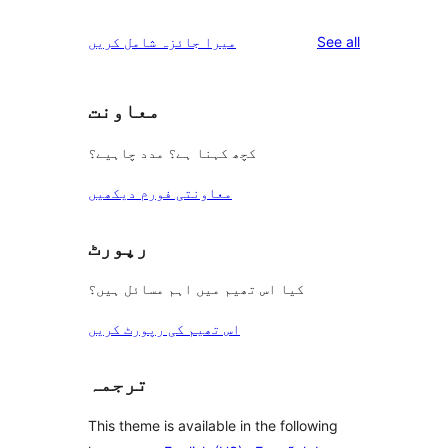
review
star
1-
reviews
See all
میرا جائزہ شامل کریں
reviews
star
reviews
معاونت
کچھ کہنا ہے؟ مدد چاہیے؟
معاونتی فورم دیکھیں
رپورٹ
کیا اس تھیم میں اہم مسائل ہیں؟
اس تھیم کی رپورٹ کریں
ترجمہ
This theme is available in the following