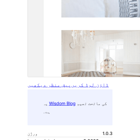
ڈاؤن لوڈ کریں
پیش منظر دیکھیں
کی ماتحت تھیم
Wisdom Blog
یہ
ہے۔
1.0.3
ورژن