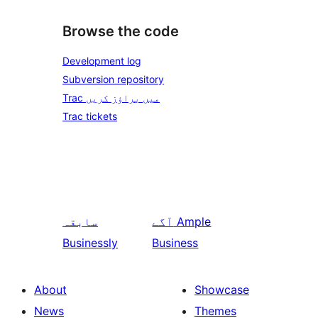
Browse the code
Development log
Subversion repository
Trac میں براؤز کریں
Trac tickets
Ample
آگے
سابقہ
Businessly
Business
About
Showcase
News
Themes