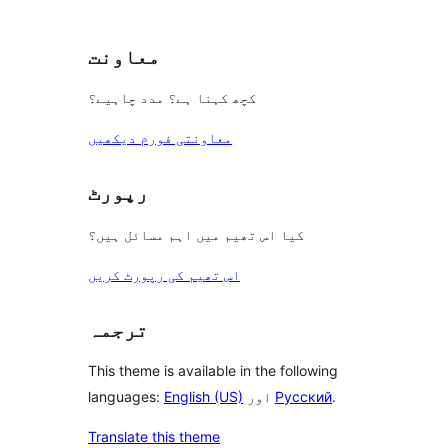
معاونت
کچھ کہنا ہے؟ مدد چاہیے؟
معاونتی فورم دیکھیں
رپورٹ
کیا اس تھیم میں اہم مسائل ہیں؟
اس تھیم کی رپورٹ کریں
ترجمہ
This theme is available in the following
.
Русский
اور
English (US)
languages:
Translate this theme