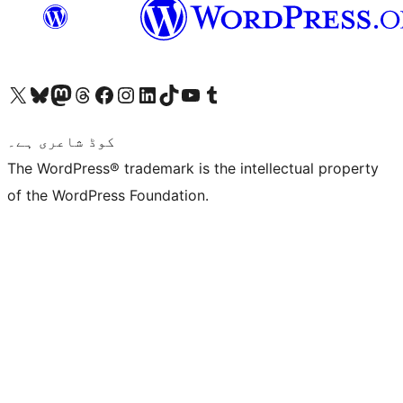
ہمارے ٹمبلر اکاؤنٹ پر جائیں
Visit our YouTube channel
ہمارے ٹک ٹاک اکاؤنٹ پر جائیں
Visit our LinkedIn account
Visit our Instagram account
Visit our Facebook page
ہمارے ٹھریڈز اکاؤنٹ پر جائیں
Visit our Mastodon account
ہمارے بلیواسکائی اکاؤنٹ پر جائیں
Visit our X (formerly Twitter) account
کوڈ شاعری ہے۔
The WordPress® trademark is the intellectual property
of the WordPress Foundation.