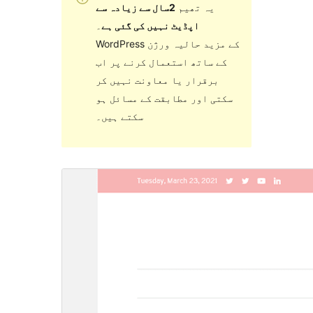
یہ تھیم
2سال سے زیادہ سے
اپڈیٹ نہیں کی گئی ہے
۔
WordPress کے مزید حالیہ ورژن
کے ساتھ استعمال کرنے پر اب
برقرار یا معاونت نہیں کر
سکتی اور مطابقت کے مسائل ہو
سکتے ہیں۔