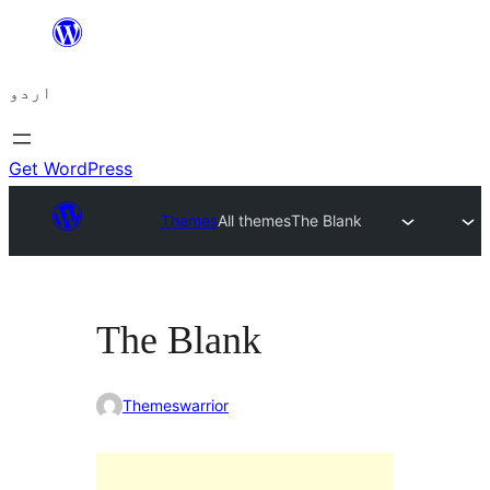
چھوڑیں
مواد
اردو
پر
جائیں
Get WordPress
Themes
All themes
The Blank
The Blank
Themeswarrior