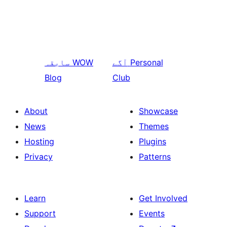
Personal
آگے
WOW
سابقہ
Blog
Club
About
Showcase
News
Themes
Hosting
Plugins
Privacy
Patterns
Learn
Get Involved
Support
Events