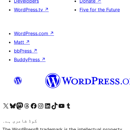
Developers
Donate
↗
WordPress.tv
↗
Five for the Future
WordPress.com
↗
Matt
↗
bbPress
↗
BuddyPress
↗
ہمارے ٹمبلر اکاؤنٹ پر جائیں
Visit our YouTube channel
ہمارے ٹک ٹاک اکاؤنٹ پر جائیں
Visit our LinkedIn account
Visit our Instagram account
Visit our Facebook page
ہمارے ٹھریڈز اکاؤنٹ پر جائیں
Visit our Mastodon account
ہمارے بلیواسکائی اکاؤنٹ پر جائیں
Visit our X (formerly Twitter) account
کوڈ شاعری ہے۔
The WordPress® trademark is the intellectual property