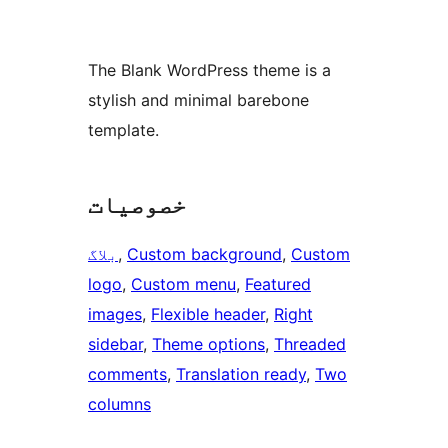
The Blank WordPress theme is a
stylish and minimal barebone
template.
خصوصیات
Custom
, 
Custom background
, 
بلاگ
logo
, 
Custom menu
, 
Featured
images
, 
Flexible header
, 
Right
sidebar
, 
Theme options
, 
Threaded
comments
, 
Translation ready
, 
Two
columns