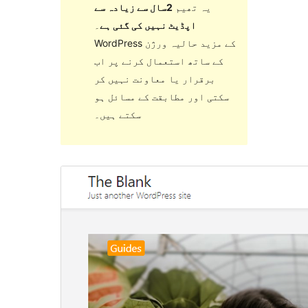
یہ تھیم
2سال سے زیادہ سے
اپڈیٹ نہیں کی گئی ہے
۔
WordPress کے مزید حالیہ ورژن
کے ساتھ استعمال کرنے پر اب
برقرار یا معاونت نہیں کر
سکتی اور مطابقت کے مسائل ہو
سکتے ہیں۔