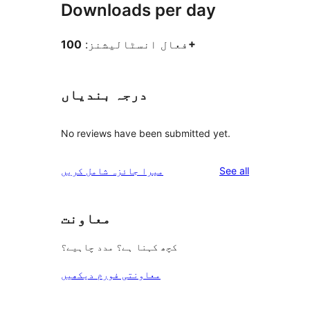
Downloads per day
100+
فعال انسٹالیشنز:
درجہ بندیاں
No reviews have been submitted yet.
reviews
See all
میرا جائزہ شامل کریں
معاونت
کچھ کہنا ہے؟ مدد چاہیے؟
معاونتی فورم دیکھیں