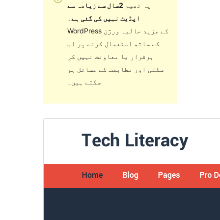
یہ تھیم
2سال سے زیادہ سے
اپڈیٹ نہیں کی گئی ہے
۔
WordPress کے مزید حالیہ ورژن
کے ساتھ استعمال کرنے پر اب
برقرار یا معاونت نہیں کر
سکتی اور مطابقت کے مسائل ہو
سکتے ہیں۔