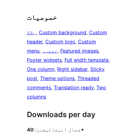
خصوصیات
Custom
, 
Custom background
, 
بلاگ
header
, 
Custom logo
, 
Custom
, 
Featured images
, 
تعلیم
, 
menu
Footer widgets
, 
Full width template
, 
One column
, 
Right sidebar
, 
Sticky
post
, 
Theme options
, 
Threaded
comments
, 
Translation ready
, 
Two
columns
Downloads per day
40+
فعال انسٹالیشنز: