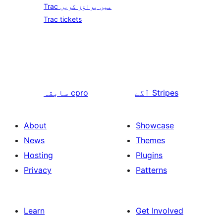
Trac میں براؤز کریں
Trac tickets
Stripes
آگے
cpro
سابقہ
About
Showcase
News
Themes
Hosting
Plugins
Privacy
Patterns
Learn
Get Involved