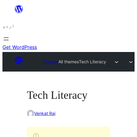
چھوڑیں
مواد
اردو
پر
جائیں
Get WordPress
Themes
All themes
Tech Literacy
Tech Literacy
Venkat Raj