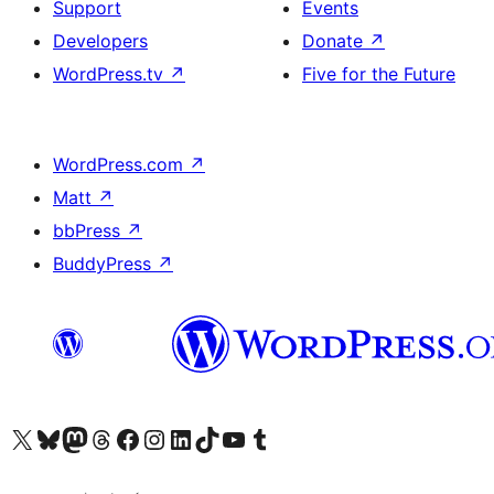
Support
Events
Developers
Donate
↗
WordPress.tv
↗
Five for the Future
WordPress.com
↗
Matt
↗
bbPress
↗
BuddyPress
↗
ہمارے ٹمبلر اکاؤنٹ پر جائیں
Visit our YouTube channel
ہمارے ٹک ٹاک اکاؤنٹ پر جائیں
Visit our LinkedIn account
Visit our Instagram account
Visit our Facebook page
ہمارے ٹھریڈز اکاؤنٹ پر جائیں
Visit our Mastodon account
ہمارے بلیواسکائی اکاؤنٹ پر جائیں
Visit our X (formerly Twitter) account