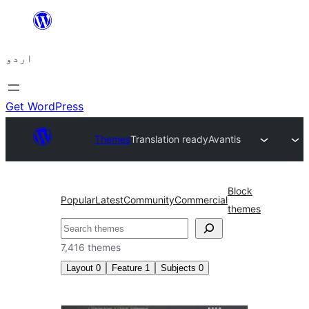
چھوڑیں
مواد
اردو
پر
جائیں
Get WordPress
Themes
Translation ready
Avantis
Block
Popular
Latest
Community
Commercial
themes
تلاش
7,416 themes
Layout
0
Feature
1
Subjects
0