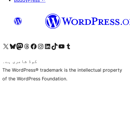
BuddyPress
↗
ہمارے ٹمبلر اکاؤنٹ پر جائیں
Visit our YouTube channel
ہمارے ٹک ٹاک اکاؤنٹ پر جائیں
Visit our LinkedIn account
Visit our Instagram account
Visit our Facebook page
ہمارے ٹھریڈز اکاؤنٹ پر جائیں
Visit our Mastodon account
ہمارے بلیواسکائی اکاؤنٹ پر جائیں
Visit our X (formerly Twitter) account
کوڈ شاعری ہے۔
The WordPress® trademark is the intellectual property
of the WordPress Foundation.