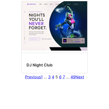
DJ Night Club
Previous
1
…
3
4
5
6
7
…
49
Next