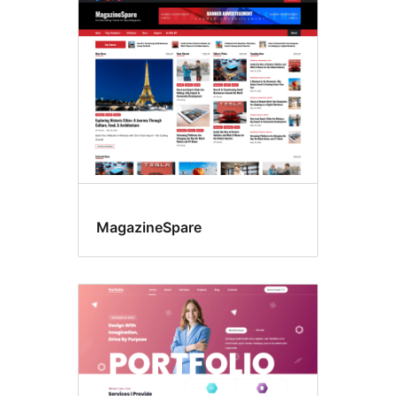
Four
columns
MagazineSpare