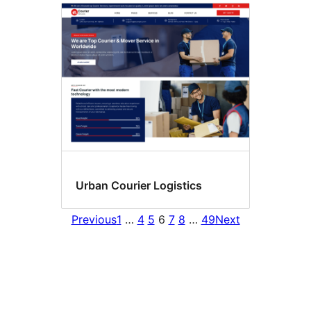
Urban Courier Logistics
Previous
1
…
4
5
6
7
8
…
49
Next