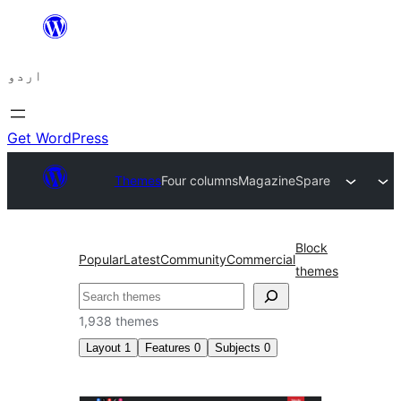
چھوڑیں
مواد
اردو
پر
جائیں
Get WordPress
Themes
Four columns
MagazineSpare
Block
Popular
Latest
Community
Commercial
themes
تلاش
1,938 themes
Layout
1
Features
0
Subjects
0