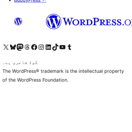
BuddyPress
↗
ہمارے ٹمبلر اکاؤنٹ پر جائیں
Visit our YouTube channel
ہمارے ٹک ٹاک اکاؤنٹ پر جائیں
Visit our LinkedIn account
Visit our Instagram account
Visit our Facebook page
ہمارے ٹھریڈز اکاؤنٹ پر جائیں
Visit our Mastodon account
ہمارے بلیواسکائی اکاؤنٹ پر جائیں
Visit our X (formerly Twitter) account
کوڈ شاعری ہے۔
The WordPress® trademark is the intellectual property
of the WordPress Foundation.