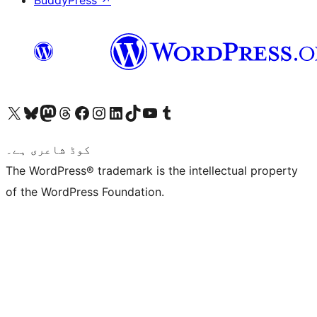
BuddyPress
↗
ہمارے ٹمبلر اکاؤنٹ پر جائیں
Visit our YouTube channel
ہمارے ٹک ٹاک اکاؤنٹ پر جائیں
Visit our LinkedIn account
Visit our Instagram account
Visit our Facebook page
ہمارے ٹھریڈز اکاؤنٹ پر جائیں
Visit our Mastodon account
ہمارے بلیواسکائی اکاؤنٹ پر جائیں
Visit our X (formerly Twitter) account
کوڈ شاعری ہے۔
The WordPress® trademark is the intellectual property
of the WordPress Foundation.