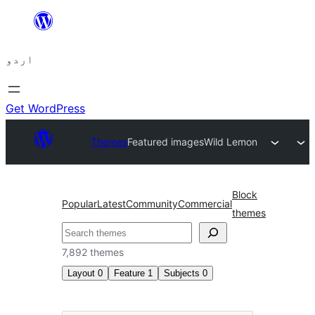
چھوڑیں
مواد
اردو
پر
جائیں
Get WordPress
Themes
Featured images
Wild Lemon
Block
Popular
Latest
Community
Commercial
themes
تلاش
7,892 themes
Layout
0
Feature
1
Subjects
0