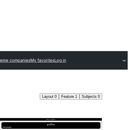
heme companies
My favorites
Log in
Layout
0
Feature
1
Subjects
0