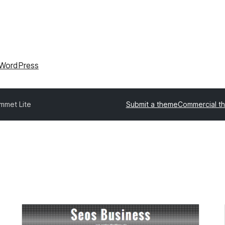
WordPress
mmet Lite
Submit a theme
Commercial t