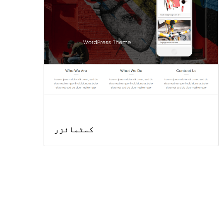
کسٹمائزر