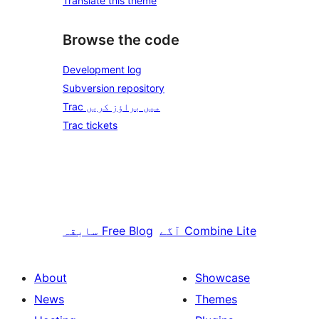
Translate this theme
Browse the code
Development log
Subversion repository
Trac میں براؤز کریں
Trac tickets
Combine Lite
آگے
Free Blog
سابقہ
About
Showcase
News
Themes