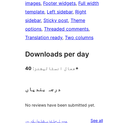
images
, 
Footer widgets
, 
Full width
template
, 
Left sidebar
, 
Right
sidebar
, 
Sticky post
, 
Theme
options
, 
Threaded comments
, 
Translation ready
, 
Two columns
Downloads per day
40+
فعال انسٹالیشنز:
درجہ بندیاں
No reviews have been submitted yet.
reviews
See all
میرا جائزہ شامل کریں