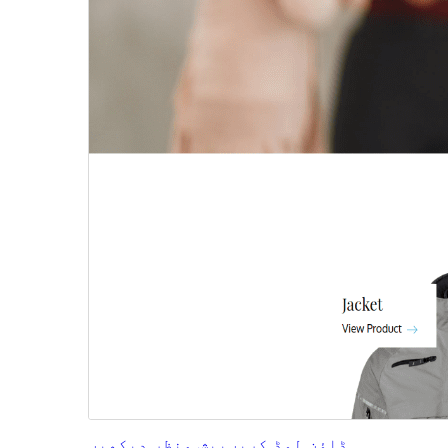
ڈاؤن لوڈ کریں
پیش منظر دیکھیں