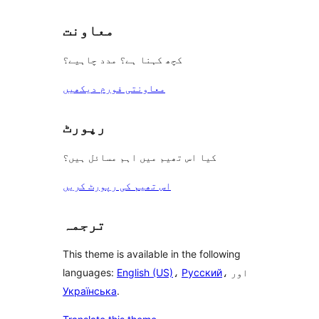
معاونت
کچھ کہنا ہے؟ مدد چاہیے؟
معاونتی فورم دیکھیں
رپورٹ
کیا اس تھیم میں اہم مسائل ہیں؟
اس تھیم کی رپورٹ کریں
ترجمہ
This theme is available in the following
، اور
Русский
،
English (US)
languages:
Українська
.