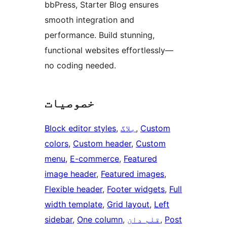
bbPress, Starter Blog ensures
smooth integration and
performance. Build stunning,
functional websites effortlessly—
no coding needed.
خصوصیات
Custom
, 
بلاگ
, 
Block editor styles
colors
, 
Custom header
, 
Custom
menu
, 
E-commerce
, 
Featured
image header
, 
Featured images
, 
Flexible header
, 
Footer widgets
, 
Full
width template
, 
Grid layout
, 
Left
Post
, 
قلم دان
, 
One column
, 
sidebar