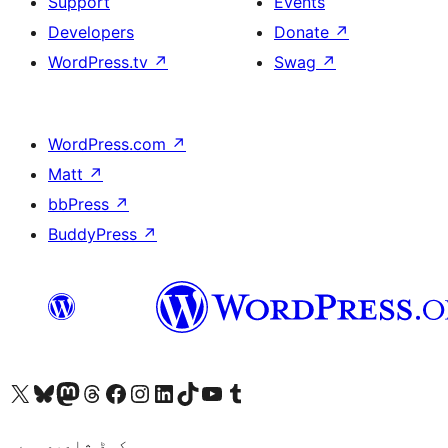
Support
Events
Developers
Donate
↗
WordPress.tv
↗
Swag
↗
WordPress.com
↗
Matt
↗
bbPress
↗
BuddyPress
↗
ہمارے ٹمبلر اکاؤنٹ پر جائیں
Visit our YouTube channel
ہمارے ٹک ٹاک اکاؤنٹ پر جائیں
Visit our LinkedIn account
Visit our Instagram account
Visit our Facebook page
ہمارے ٹھریڈز اکاؤنٹ پر جائیں
Visit our Mastodon account
ہمارے بلیواسکائی اکاؤنٹ پر جائیں
Visit our X (formerly Twitter) account
کوڈ شاعری ہے۔