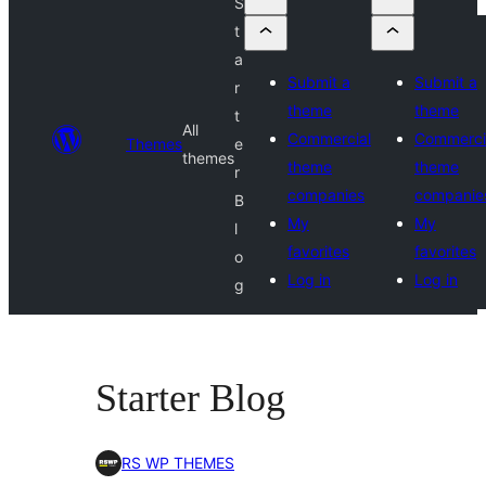
S
t
a
Submit a
Submit a
r
theme
theme
t
All
Commercial
Commerci
Themes
e
themes
theme
theme
r
companies
companie
B
My
My
l
favorites
favorites
o
Log in
Log in
g
Starter Blog
RS WP THEMES