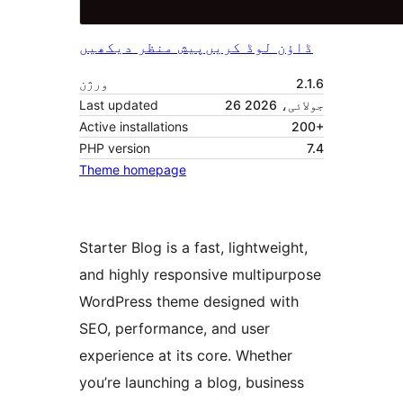
ڈاؤن لوڈ کریں
پیش منظر دیکھیں
2.1.6
ورژن
26 جولائی، 2026
Last updated
Active installations
200+
PHP version
7.4
Theme homepage
Starter Blog is a fast, lightweight,
and highly responsive multipurpose
WordPress theme designed with
SEO, performance, and user
experience at its core. Whether
you’re launching a blog, business