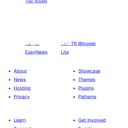
Trac tickets
TR iBlogger
آگے
سابقہ
EasyNews
Lite
About
Showcase
News
Themes
Hosting
Plugins
Privacy
Patterns
Learn
Get Involved