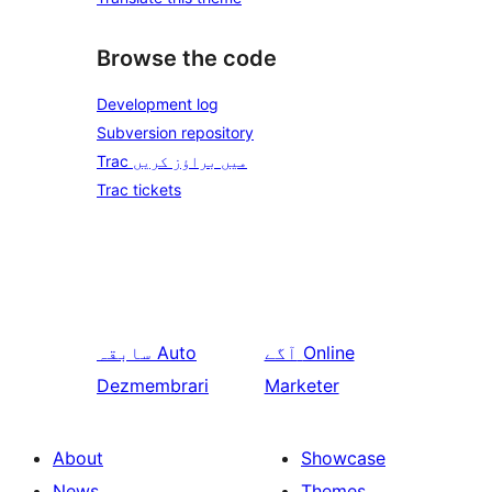
Browse the code
Development log
Subversion repository
Trac میں براؤز کریں
Trac tickets
Online
آگے
Auto
سابقہ
Dezmembrari
Marketer
About
Showcase
News
Themes