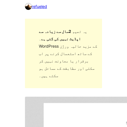
refueled
یہ تھیم
2سال سے زیادہ سے
اپڈیٹ نہیں کی گئی ہے
۔
WordPress کے مزید حالیہ ورژن
کے ساتھ استعمال کرنے پر اب
برقرار یا معاونت نہیں کر
سکتی اور مطابقت کے مسائل ہو
سکتے ہیں۔