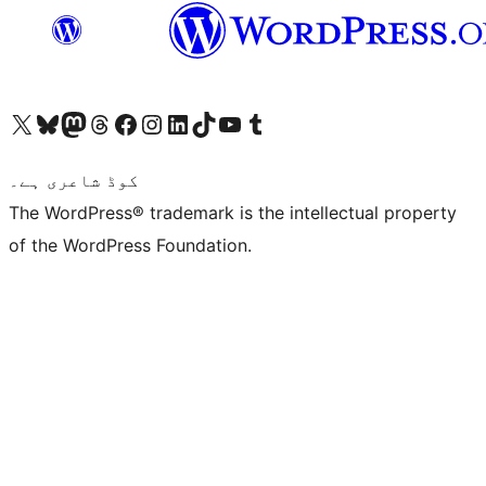
ہمارے ٹمبلر اکاؤنٹ پر جائیں
Visit our YouTube channel
ہمارے ٹک ٹاک اکاؤنٹ پر جائیں
Visit our LinkedIn account
Visit our Instagram account
Visit our Facebook page
ہمارے ٹھریڈز اکاؤنٹ پر جائیں
Visit our Mastodon account
ہمارے بلیواسکائی اکاؤنٹ پر جائیں
Visit our X (formerly Twitter) account
کوڈ شاعری ہے۔
The WordPress® trademark is the intellectual property
of the WordPress Foundation.