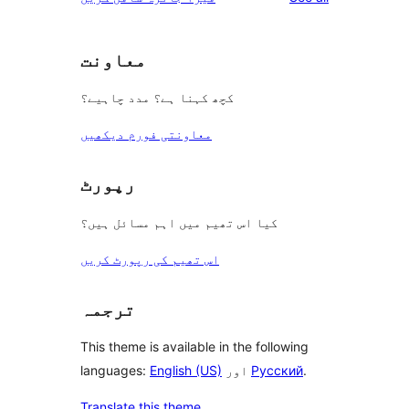
reviews
star
review
معاونت
کچھ کہنا ہے؟ مدد چاہیے؟
معاونتی فورم دیکھیں
رپورٹ
کیا اس تھیم میں اہم مسائل ہیں؟
اس تھیم کی رپورٹ کریں
ترجمہ
This theme is available in the following
.
Русский
اور
English (US)
languages:
Translate this theme