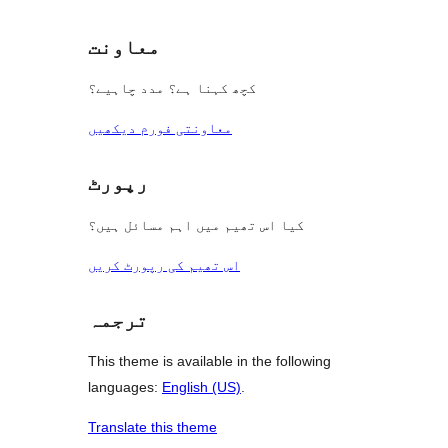
reviews
معاونت
کچھ کہنا ہے؟ مدد چاہیے؟
معاونتی فورم دیکھیں
رپورٹ
کیا اس تھیم میں اہم مسائل ہیں؟
اس تھیم کی رپورٹ کریں
ترجمہ
This theme is available in the following
languages:
English (US)
.
Translate this theme