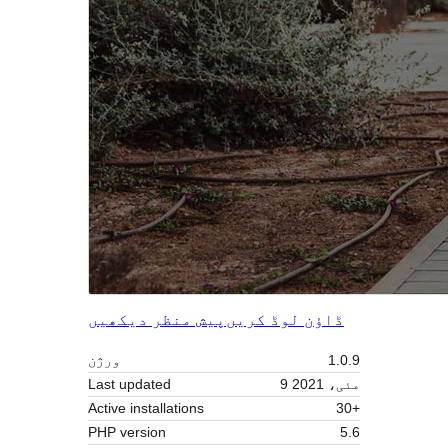
ڈاؤن لوڈ کریں
پیش منظر دیکھیں
1.0.9
ورژن
9 مئی، 2021
Last updated
Active installations
30+
PHP version
5.6