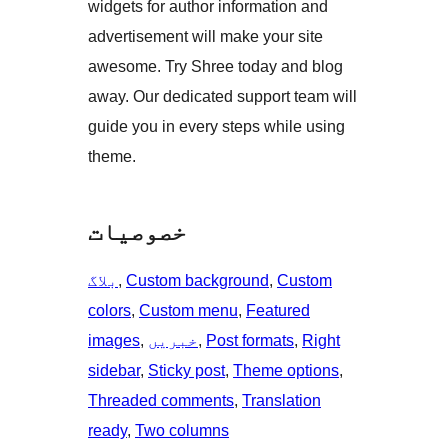
widgets for author information and
advertisement will make your site
awesome. Try Shree today and blog
away. Our dedicated support team will
guide you in every steps while using
theme.
خصوصیات
Custom
, 
Custom background
, 
بلاگ
colors
, 
Custom menu
, 
Featured
Right
, 
Post formats
, 
خبریں
, 
images
sidebar
, 
Sticky post
, 
Theme options
, 
Threaded comments
, 
Translation
ready
, 
Two columns