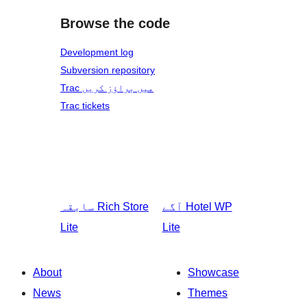
Browse the code
Development log
Subversion repository
Trac میں براؤز کریں
Trac tickets
Hotel WP
آگے
Rich Store
سابقہ
Lite
Lite
About
Showcase
News
Themes