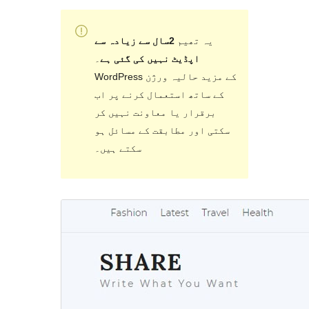
یہ تھیم
2سال سے زیادہ سے
اپڈیٹ نہیں کی گئی ہے
۔
WordPress کے مزید حالیہ ورژن
کے ساتھ استعمال کرنے پر اب
برقرار یا معاونت نہیں کر
سکتی اور مطابقت کے مسائل ہو
سکتے ہیں۔