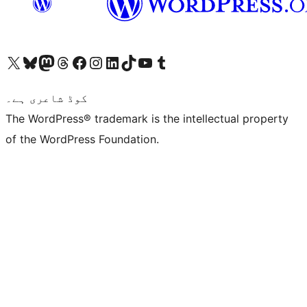
ہمارے ٹمبلر اکاؤنٹ پر جائیں
Visit our YouTube channel
ہمارے ٹک ٹاک اکاؤنٹ پر جائیں
Visit our LinkedIn account
Visit our Instagram account
Visit our Facebook page
ہمارے ٹھریڈز اکاؤنٹ پر جائیں
Visit our Mastodon account
ہمارے بلیواسکائی اکاؤنٹ پر جائیں
Visit our X (formerly Twitter) account
کوڈ شاعری ہے۔
The WordPress® trademark is the intellectual property
of the WordPress Foundation.