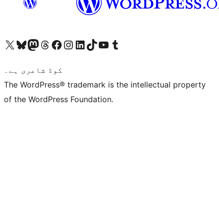
ہمارے ٹمبلر اکاؤنٹ پر جائیں
Visit our YouTube channel
ہمارے ٹک ٹاک اکاؤنٹ پر جائیں
Visit our LinkedIn account
Visit our Instagram account
Visit our Facebook page
ہمارے ٹھریڈز اکاؤنٹ پر جائیں
Visit our Mastodon account
ہمارے بلیواسکائی اکاؤنٹ پر جائیں
Visit our X (formerly Twitter) account
کوڈ شاعری ہے۔
The WordPress® trademark is the intellectual property
of the WordPress Foundation.