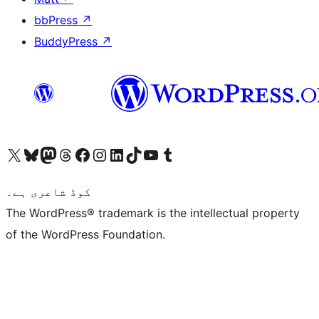
bbPress
↗
BuddyPress
↗
ہمارے ٹمبلر اکاؤنٹ پر جائیں
Visit our YouTube channel
ہمارے ٹک ٹاک اکاؤنٹ پر جائیں
Visit our LinkedIn account
Visit our Instagram account
Visit our Facebook page
ہمارے ٹھریڈز اکاؤنٹ پر جائیں
Visit our Mastodon account
ہمارے بلیواسکائی اکاؤنٹ پر جائیں
Visit our X (formerly Twitter) account
کوڈ شاعری ہے۔
The WordPress® trademark is the intellectual property
of the WordPress Foundation.