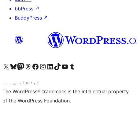
bbPress
↗
BuddyPress
↗
ہمارے ٹمبلر اکاؤنٹ پر جائیں
Visit our YouTube channel
ہمارے ٹک ٹاک اکاؤنٹ پر جائیں
Visit our LinkedIn account
Visit our Instagram account
Visit our Facebook page
ہمارے ٹھریڈز اکاؤنٹ پر جائیں
Visit our Mastodon account
ہمارے بلیواسکائی اکاؤنٹ پر جائیں
Visit our X (formerly Twitter) account
کوڈ شاعری ہے۔
The WordPress® trademark is the intellectual property
of the WordPress Foundation.