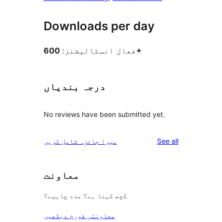
Downloads per day
600+
فعال انسٹالیشنز:
درجہ بندیاں
No reviews have been submitted yet.
reviews
See all
میرا جائزہ شامل کریں
معاونت
کچھ کہنا ہے؟ مدد چاہیے؟
معاونتی فورم دیکھیں