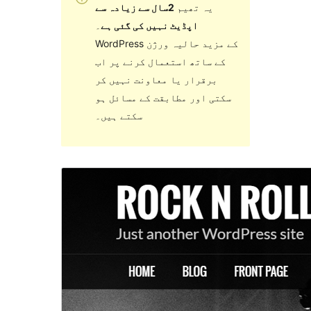
یہ تھیم
2سال سے زیادہ سے
اپڈیٹ نہیں کی گئی ہے
۔
WordPress کے مزید حالیہ ورژن
کے ساتھ استعمال کرنے پر اب
برقرار یا معاونت نہیں کر
سکتی اور مطابقت کے مسائل ہو
سکتے ہیں۔