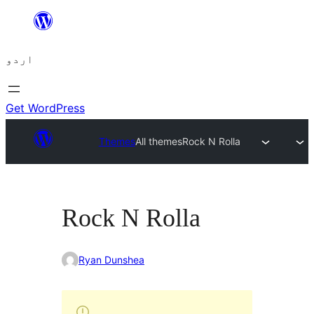
چھوڑیں
مواد
اردو
پر
جائیں
Get WordPress
Themes
All themes
Rock N Rolla
Rock N Rolla
Ryan Dunshea