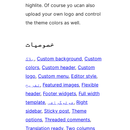
highlite. Of course yo ucan also
upload your own logo and control
the theme colors as well.
خصوصیات
Custom
, 
Custom background
, 
بلاگ
colors
, 
Custom header
, 
Custom
logo
, 
Custom menu
, 
Editor style
, 
Flexible
, 
Featured images
, 
تفریح
header
, 
Footer widgets
, 
Full width
Right
, 
فوٹوگرافی
, 
template
sidebar
, 
Sticky post
, 
Theme
options
, 
Threaded comments
, 
Translation ready
, 
Two columns