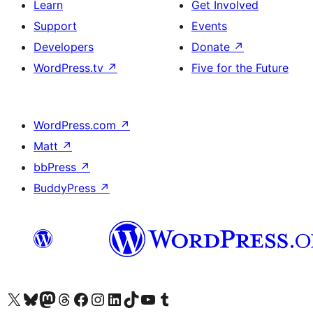
Learn
Get Involved
Support
Events
Developers
Donate
↗
WordPress.tv
↗
Five for the Future
WordPress.com
↗
Matt
↗
bbPress
↗
BuddyPress
↗
ہمارے ٹمبلر اکاؤنٹ پر جائیں
Visit our YouTube channel
ہمارے ٹک ٹاک اکاؤنٹ پر جائیں
Visit our LinkedIn account
Visit our Instagram account
Visit our Facebook page
ہمارے ٹھریڈز اکاؤنٹ پر جائیں
Visit our Mastodon account
ہمارے بلیواسکائی اکاؤنٹ پر جائیں
Visit our X (formerly Twitter) account