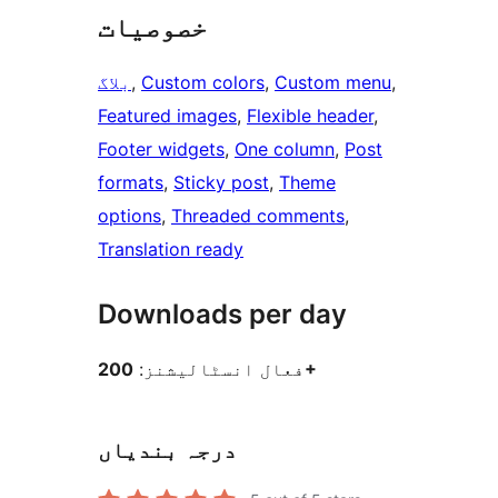
خصوصیات
, 
Custom menu
, 
Custom colors
, 
بلاگ
Featured images
, 
Flexible header
, 
Footer widgets
, 
One column
, 
Post
formats
, 
Sticky post
, 
Theme
options
, 
Threaded comments
, 
Translation ready
Downloads per day
200+
فعال انسٹالیشنز:
درجہ بندیاں