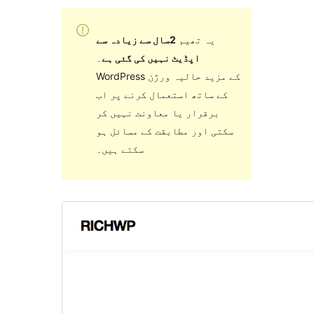
یہ تھیم
2سال سے زیادہ سے
اپڈیٹ نہیں کی گئی ہے
۔
WordPress کے مزید حالیہ ورژن
کے ساتھ استعمال کرنے پر اب
برقرار یا معاونت نہیں کر
سکتی اور مطابقت کے مسائل ہو
سکتے ہیں۔