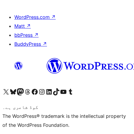
WordPress.com
↗
Matt
↗
bbPress
↗
BuddyPress
↗
ہمارے ٹمبلر اکاؤنٹ پر جائیں
Visit our YouTube channel
ہمارے ٹک ٹاک اکاؤنٹ پر جائیں
Visit our LinkedIn account
Visit our Instagram account
Visit our Facebook page
ہمارے ٹھریڈز اکاؤنٹ پر جائیں
Visit our Mastodon account
ہمارے بلیواسکائی اکاؤنٹ پر جائیں
Visit our X (formerly Twitter) account
کوڈ شاعری ہے۔
The WordPress® trademark is the intellectual property
of the WordPress Foundation.