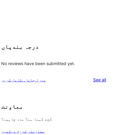
درجہ بندیاں
No reviews have been submitted yet.
reviews
See all
میرا جائزہ شامل کریں
معاونت
کچھ کہنا ہے؟ مدد چاہیے؟
معاونتی فورم دیکھیں