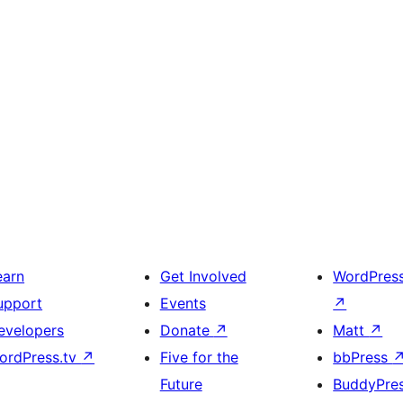
earn
Get Involved
WordPres
upport
Events
↗
evelopers
Donate
↗
Matt
↗
ordPress.tv
↗
Five for the
bbPress
Future
BuddyPre