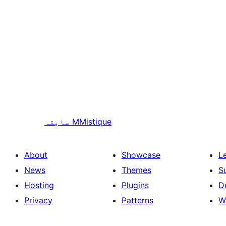
MMistique
سابقہ
About
Showcase
L
News
Themes
S
Hosting
Plugins
D
Privacy
Patterns
W