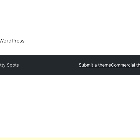
WordPress
tty Spots
Submit a theme
Commercial t