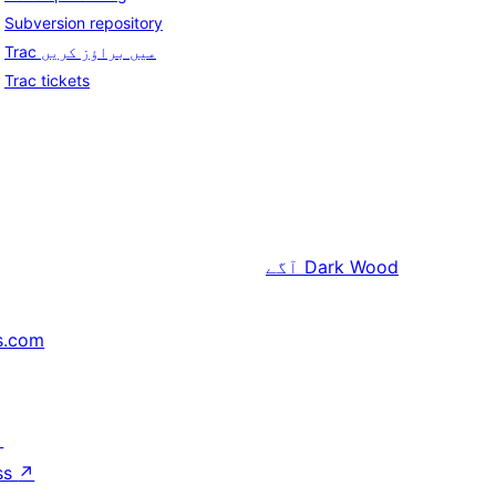
Subversion repository
Trac میں براؤز کریں
Trac tickets
Dark Wood
آگے
s.com
↗
ss
↗