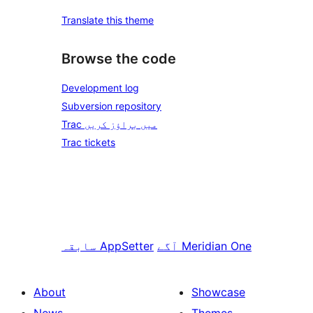
Translate this theme
Browse the code
Development log
Subversion repository
Trac میں براؤز کریں
Trac tickets
Meridian One
آگے
AppSetter
سابقہ
About
Showcase