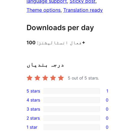
language support
, 
Sticky post
, 
Theme options
, 
Translation ready
Downloads per day
100+
فعال انسٹالیشنز:
درجہ بندیاں
5
out of 5 stars.
5 stars
1
1
4 stars
0
5-
0
3 stars
0
star
4-
0
review
2 stars
0
star
3-
0
reviews
1 star
0
star
2-
0