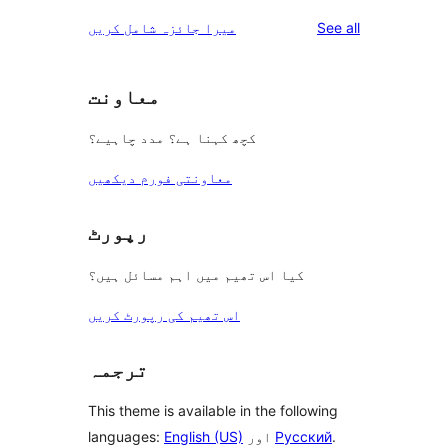
reviews
star
1-
reviews
See all
میرا جائزہ شامل کریں
reviews
star
reviews
معاونت
کچھ کہنا ہے؟ مدد چاہیے؟
معاونتی فورم دیکھیں
رپورٹ
کیا اس تھیم میں اہم مسائل ہیں؟
اس تھیم کی رپورٹ کریں
ترجمہ
This theme is available in the following
.
Русский
اور
English (US)
languages: