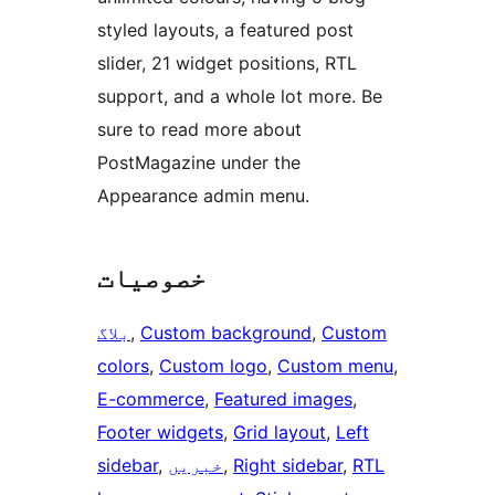
styled layouts, a featured post
slider, 21 widget positions, RTL
support, and a whole lot more. Be
sure to read more about
PostMagazine under the
Appearance admin menu.
خصوصیات
Custom
, 
Custom background
, 
بلاگ
colors
, 
Custom logo
, 
Custom menu
, 
E-commerce
, 
Featured images
, 
Footer widgets
, 
Grid layout
, 
Left
RTL
, 
Right sidebar
, 
خبریں
, 
sidebar