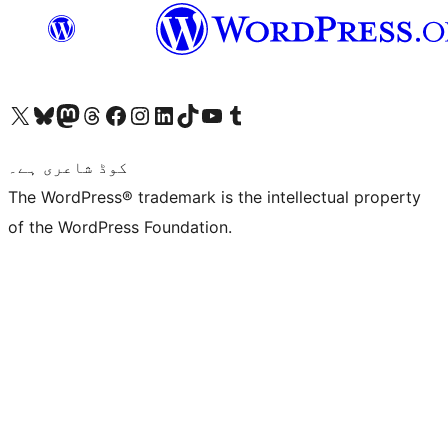
ہمارے ٹمبلر اکاؤنٹ پر جائیں
Visit our YouTube channel
ہمارے ٹک ٹاک اکاؤنٹ پر جائیں
Visit our LinkedIn account
Visit our Instagram account
Visit our Facebook page
ہمارے ٹھریڈز اکاؤنٹ پر جائیں
Visit our Mastodon account
ہمارے بلیواسکائی اکاؤنٹ پر جائیں
Visit our X (formerly Twitter) account
کوڈ شاعری ہے۔
The WordPress® trademark is the intellectual property
of the WordPress Foundation.