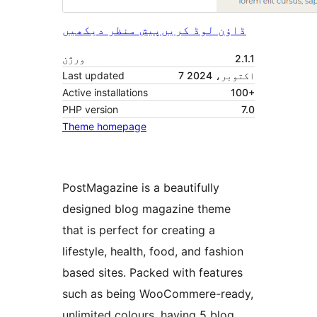
ڈاؤن لوڈ کریں
پیش منظر دیکھیں
2.1.1
ورژن
7 اکتوبر، 2024
Last updated
Active installations
100+
PHP version
7.0
Theme homepage
PostMagazine is a beautifully
designed blog magazine theme
that is perfect for creating a
lifestyle, health, food, and fashion
based sites. Packed with features
such as being WooCommere-ready,
unlimited colours, having 5 blog