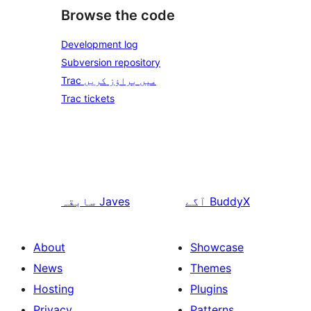
Browse the code
Development log
Subversion repository
Trac میں براؤز کریں
Trac tickets
BuddyX
آگے
Javes
سابقہ
About
Showcase
News
Themes
Hosting
Plugins
Privacy
Patterns