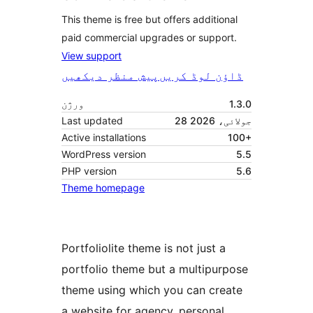
This theme is free but offers additional
paid commercial upgrades or support.
View support
ڈاؤن لوڈ کریں
پیش منظر دیکھیں
1.3.0
ورژن
28 جولائی، 2026
Last updated
Active installations
100+
WordPress version
5.5
PHP version
5.6
Theme homepage
Portfoliolite theme is not just a
portfolio theme but a multipurpose
theme using which you can create
a website for agency, personal,