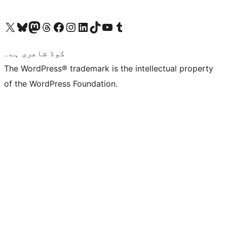
ہمارے ٹمبلر اکاؤنٹ پر جائیں
Visit our YouTube channel
ہمارے ٹک ٹاک اکاؤنٹ پر جائیں
Visit our LinkedIn account
Visit our Instagram account
Visit our Facebook page
ہمارے ٹھریڈز اکاؤنٹ پر جائیں
Visit our Mastodon account
ہمارے بلیواسکائی اکاؤنٹ پر جائیں
Visit our X (formerly Twitter) account
کوڈ شاعری ہے۔
The WordPress® trademark is the intellectual property
of the WordPress Foundation.