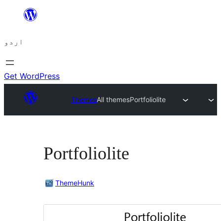
چھوڑیں
مواد
اردو
پر
جائیں
Get WordPress
Themes
All themes
Portfoliolite
Portfoliolite
ThemeHunk