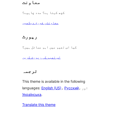
معاونت
کچھ کہنا ہے؟ مدد چاہیے؟
معاونتی فورم دیکھیں
رپورٹ
کیا اس تھیم میں اہم مسائل ہیں؟
اس تھیم کی رپورٹ کریں
ترجمہ
This theme is available in the following
، اور
Русский
،
English (US)
languages:
Українська
.
Translate this theme