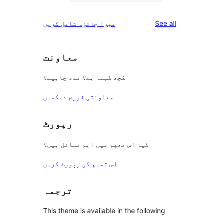
2-
0
reviews
star
1-
reviews
See all
میرا جائزہ شامل کریں
reviews
star
reviews
معاونت
کچھ کہنا ہے؟ مدد چاہیے؟
معاونتی فورم دیکھیں
رپورٹ
کیا اس تھیم میں اہم مسائل ہیں؟
اس تھیم کی رپورٹ کریں
ترجمہ
This theme is available in the following