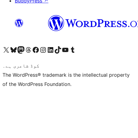
BuddyPress
↗
ہمارے ٹمبلر اکاؤنٹ پر جائیں
Visit our YouTube channel
ہمارے ٹک ٹاک اکاؤنٹ پر جائیں
Visit our LinkedIn account
Visit our Instagram account
Visit our Facebook page
ہمارے ٹھریڈز اکاؤنٹ پر جائیں
Visit our Mastodon account
ہمارے بلیواسکائی اکاؤنٹ پر جائیں
Visit our X (formerly Twitter) account
کوڈ شاعری ہے۔
The WordPress® trademark is the intellectual property
of the WordPress Foundation.