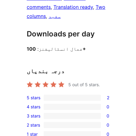
comments
, 
Translation ready
, 
Two
سفید
, 
columns
Downloads per day
100+
فعال انسٹالیشنز:
درجہ بندیاں
5
out of 5 stars.
5 stars
2
2
4 stars
0
5-
0
3 stars
0
star
4-
0
reviews
2 stars
0
star
3-
0
reviews
1 star
0
star