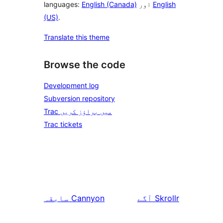
English
اور
English (Canada)
languages:
(US)
.
Translate this theme
Browse the code
Development log
Subversion repository
Trac میں براؤز کریں
Trac tickets
Skrollr
آگے
Cannyon
سابقہ