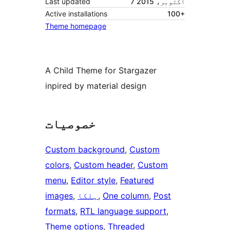
7 اکتوبر، 2015
Last updated
Active installations
100+
Theme homepage
A Child Theme for Stargazer
inpired by material design
خصوصیات
Custom background
, 
Custom
colors
, 
Custom header
, 
Custom
menu
, 
Editor style
, 
Featured
Post
, 
One column
, 
ہلکا
, 
images
formats
, 
RTL language support
, 
Theme options
, 
Threaded