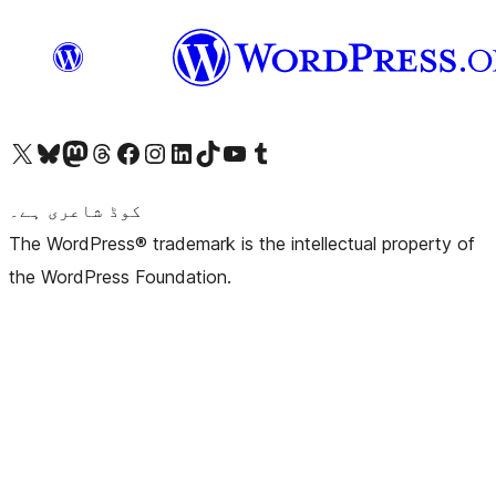
ہمارے ٹمبلر اکاؤنٹ پر جائیں
Visit our YouTube channel
ہمارے ٹک ٹاک اکاؤنٹ پر جائیں
Visit our LinkedIn account
Visit our Instagram account
Visit our Facebook page
ہمارے ٹھریڈز اکاؤنٹ پر جائیں
Visit our Mastodon account
ہمارے بلیواسکائی اکاؤنٹ پر جائیں
Visit our X (formerly Twitter) account
کوڈ شاعری ہے۔
The WordPress® trademark is the intellectual property of
the WordPress Foundation.