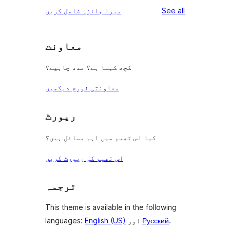
reviews
See all
میرا جائزہ شامل کریں
معاونت
کچھ کہنا ہے؟ مدد چاہیے؟
معاونتی فورم دیکھیں
رپورٹ
کیا اس تھیم میں اہم مسائل ہیں؟
اس تھیم کی رپورٹ کریں
ترجمہ
This theme is available in the following
.
Русский
اور
English (US)
languages: