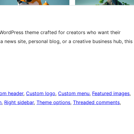
h WordPress theme crafted for creators who want their
a news site, personal blog, or a creative business hub, this
om header
, 
Custom logo
, 
Custom menu
, 
Featured images
, 
n
, 
Right sidebar
, 
Theme options
, 
Threaded comments
, 