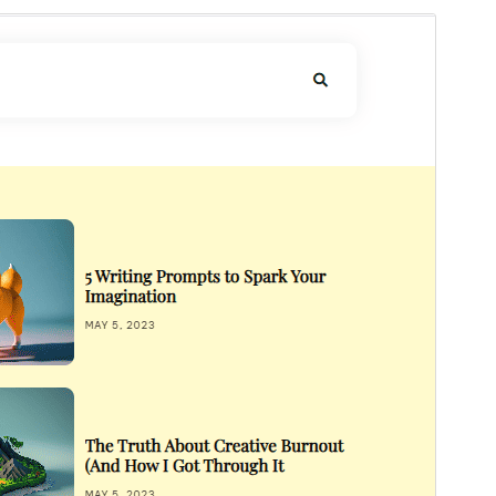
ڈاؤن لوڈ کریں
پیش منظر دیکھیں
1.0.3.3.4
ورژن
14 اپریل، 2025
Last updated
Active installations
100+
PHP version
5.6
Theme homepage