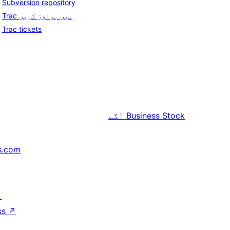
Subversion repository
Trac میں براؤز کریں
Trac tickets
Business Stock
آگے
s.com
↗
ss
↗