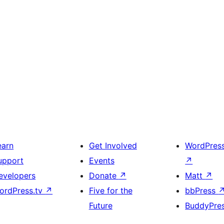
earn
Get Involved
WordPres
upport
Events
↗
evelopers
Donate
↗
Matt
↗
ordPress.tv
↗
Five for the
bbPress
Future
BuddyPre