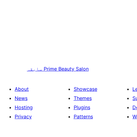
Prime Beauty Salon
سابقہ
About
Showcase
L
News
Themes
S
Hosting
Plugins
D
Privacy
Patterns
W