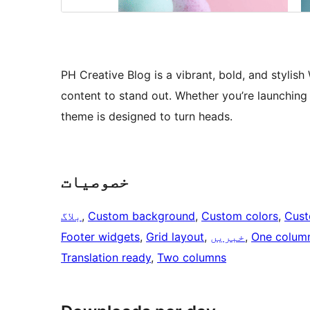
PH Creative Blog is a vibrant, bold, and stylis
content to stand out. Whether you’re launching 
theme is designed to turn heads.
خصوصیات
Cust
, 
Custom colors
, 
Custom background
, 
بلاگ
One colum
, 
خبریں
, 
Grid layout
, 
Footer widgets
Translation ready
, 
Two columns