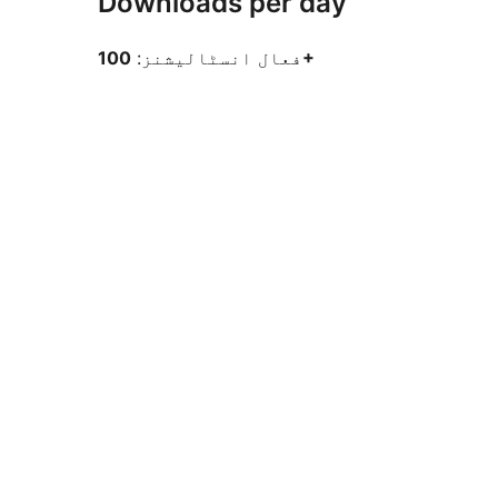
Downloads per day
100+
فعال انسٹالیشنز: