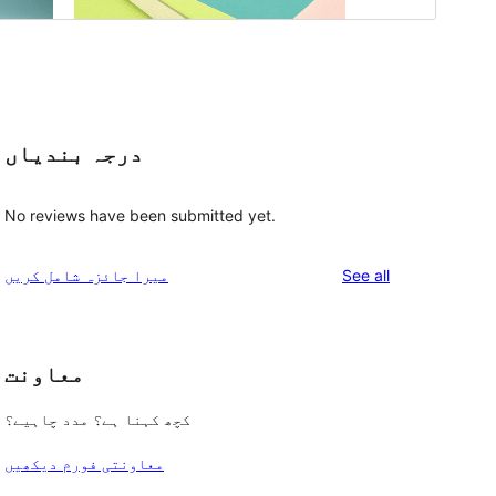
درجہ بندیاں
No reviews have been submitted yet.
reviews
See all
میرا جائزہ شامل کریں
معاونت
کچھ کہنا ہے؟ مدد چاہیے؟
معاونتی فورم دیکھیں