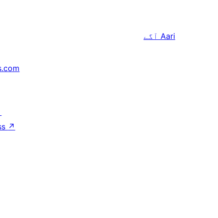
Aari
آگے
s.com
↗
ss
↗