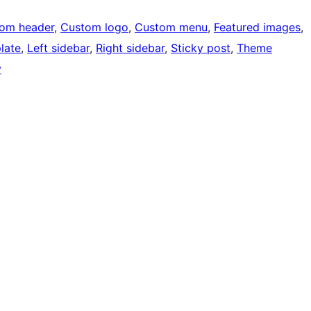
om header
, 
Custom logo
, 
Custom menu
, 
Featured images
, 
late
, 
Left sidebar
, 
Right sidebar
, 
Sticky post
, 
Theme
y