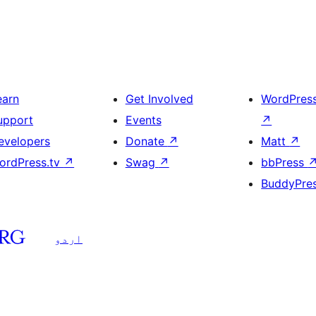
earn
Get Involved
WordPres
upport
Events
↗
evelopers
Donate
↗
Matt
↗
ordPress.tv
↗
Swag
↗
bbPress
BuddyPre
اردو