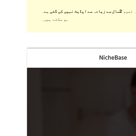
 تھیم
2سال سے زیادہ سے اپڈیٹ نہیں کی گئی ہے
۔ WordPress کے مزید حالیہ ورژن کے ساتھ استعمال کرنے پر اب برقرار یا معاونت نہیں کر سکتی اور مطابقت کے مسائل
ہو سکتے ہیں۔