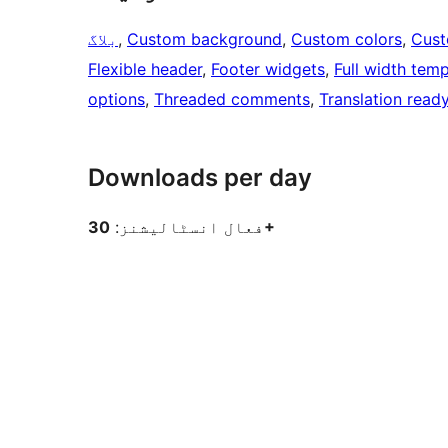
Cust
, 
Custom colors
, 
Custom background
, 
بلاگ
Flexible header
, 
Footer widgets
, 
Full width temp
options
, 
Threaded comments
, 
Translation read
Downloads per day
30+
فعال انسٹالیشنز: