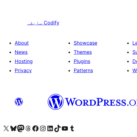
Codify
سابقہ
About
Showcase
L
News
Themes
S
Hosting
Plugins
D
Privacy
Patterns
W
ہمارے ٹمبلر اکاؤنٹ پر جائیں
Visit our YouTube channel
ہمارے ٹک ٹاک اکاؤنٹ پر جائیں
Visit our LinkedIn account
Visit our Instagram account
Visit our Facebook page
ہمارے ٹھریڈز اکاؤنٹ پر جائیں
Visit our Mastodon account
ہمارے بلیواسکائی اکاؤنٹ پر جائیں
Visit our X (formerly Twitter) account