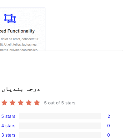
l
درجہ بندیاں
5
out of 5 stars.
5 stars
2
2
4 stars
0
5-
0
3 stars
0
star
4-
0