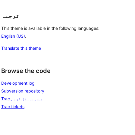
ترجمہ
This theme is available in the following languages:
English (US)
.
Translate this theme
Browse the code
Development log
Subversion repository
Trac میں براؤز کریں
Trac tickets