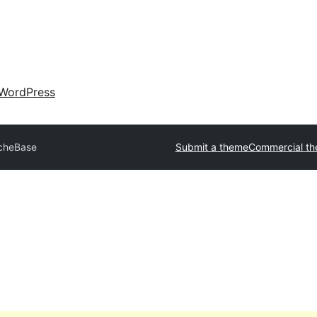
WordPress
cheBase
Submit a theme
Commercial t