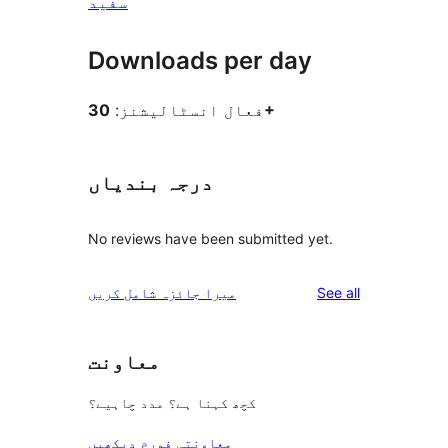
سفید
Downloads per day
30+
فعال انسٹالیشنز:
درجہ بندیاں
No reviews have been submitted yet.
reviews
See all
میرا جائزہ شامل کریں
معاونت
کچھ کہنا ہے؟ مدد چاہیے؟
معاونتی فورم دیکھیں