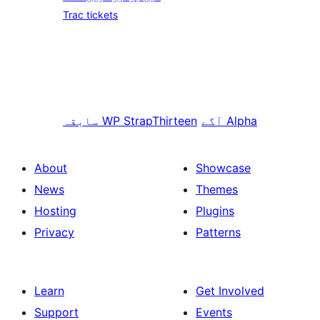
Trac tickets
Alpha
آگے
WP StrapThirteen
سابقہ
About
Showcase
News
Themes
Hosting
Plugins
Privacy
Patterns
Learn
Get Involved
Support
Events