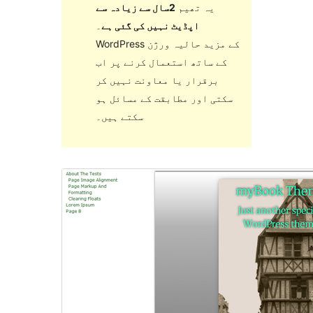
یہ تھیم
2سال سے زیادہ سے
اپڈیٹ نہیں کی گئی ہے
۔
WordPress کے مزید حالیہ ورژن
کے ساتھ استعمال کرنے پر اب
برقرار یا معاونت نہیں کر
سکتی اور مطابقت کے مسائل ہو
سکتے ہیں۔