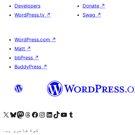
Developers
Donate
↗
WordPress.tv
↗
Swag
↗
WordPress.com
↗
Matt
↗
bbPress
↗
BuddyPress
↗
ہمارے ٹمبلر اکاؤنٹ پر جائیں
Visit our YouTube channel
ہمارے ٹک ٹاک اکاؤنٹ پر جائیں
Visit our LinkedIn account
Visit our Instagram account
Visit our Facebook page
ہمارے ٹھریڈز اکاؤنٹ پر جائیں
Visit our Mastodon account
ہمارے بلیواسکائی اکاؤنٹ پر جائیں
Visit our X (formerly Twitter) account
کوڈ شاعری ہے۔