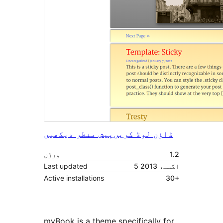
ڈاؤن لوڈ کریں
پیش منظر دیکھیں
1.2
ورژن
5 اگست، 2013
Last updated
Active installations
30+
myBook is a theme specifically for