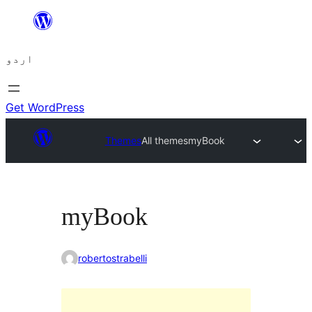
چھوڑیں
مواد
اردو
پر
جائیں
Get WordPress
Themes
All themes
myBook
myBook
robertostrabelli