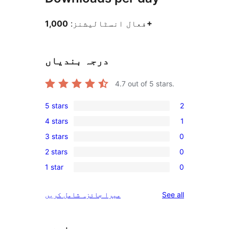
1,000+
فعال انسٹالیشنز:
درجہ بندیاں
4.7
out of 5 stars.
5 stars
2
2
4 stars
1
5-
1
3 stars
0
star
4-
0
reviews
2 stars
0
star
3-
0
review
1 star
0
star
2-
0
reviews
star
1-
reviews
See all
میرا جائزہ شامل کریں
reviews
star
reviews