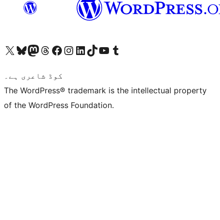
ہمارے ٹمبلر اکاؤنٹ پر جائیں
Visit our YouTube channel
ہمارے ٹک ٹاک اکاؤنٹ پر جائیں
Visit our LinkedIn account
Visit our Instagram account
Visit our Facebook page
ہمارے ٹھریڈز اکاؤنٹ پر جائیں
Visit our Mastodon account
ہمارے بلیواسکائی اکاؤنٹ پر جائیں
Visit our X (formerly Twitter) account
کوڈ شاعری ہے۔
The WordPress® trademark is the intellectual property
of the WordPress Foundation.