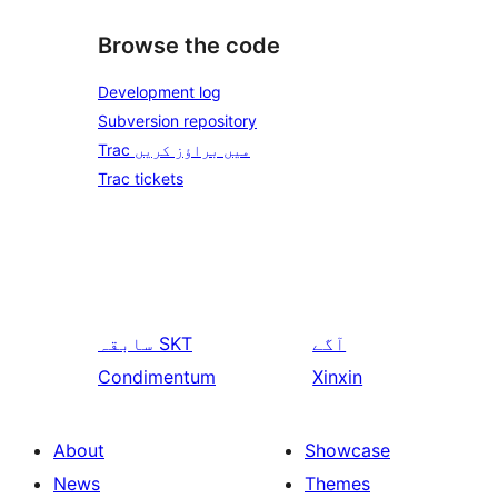
Browse the code
Development log
Subversion repository
Trac میں براؤز کریں
Trac tickets
آگے
SKT
سابقہ
Condimentum
Xinxin
About
Showcase
News
Themes