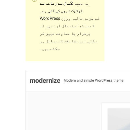
یہ تھیم
2سال سے زیادہ سے
اپڈیٹ نہیں کی گئی ہے
۔
WordPress کے مزید حالیہ ورژن
کے ساتھ استعمال کرنے پر اب
برقرار یا معاونت نہیں کر
سکتی اور مطابقت کے مسائل ہو
سکتے ہیں۔