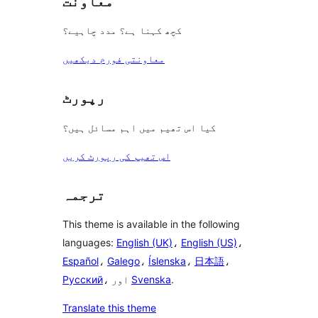
معاونت
کچھ کہنا ہے؟ مدد چاہیے؟
معاونتی فورم دیکھیں
رپورٹ
کیا اس تھیم میں اہم مسائل ہیں؟
اس تھیم کی رپورٹ کریں
ترجمہ
This theme is available in the following
languages:
English (UK)
،
English (US)
،
Español
،
Galego
،
Íslenska
،
日本語
،
.
Svenska
، اور
Русский
Translate this theme