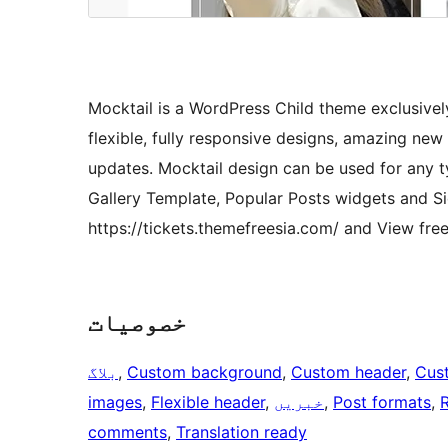
Mocktail is a WordPress Child theme exclusively 
flexible, fully responsive designs, amazing new
updates. Mocktail design can be used for any t
Gallery Template, Popular Posts widgets and Si
https://tickets.themefreesia.com/ and View fre
خصوصیات
Cus
, 
Custom header
, 
Custom background
, 
بلاگ
R
, 
Post formats
, 
خبریں
, 
Flexible header
, 
images
comments
, 
Translation ready