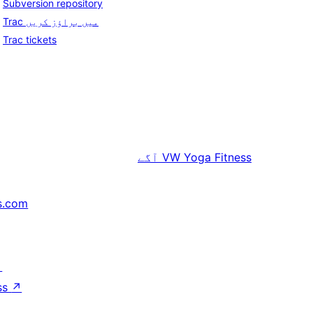
Subversion repository
Trac میں براؤز کریں
Trac tickets
VW Yoga Fitness
آگے
s.com
↗
ss
↗