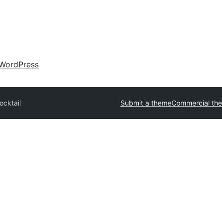
WordPress
ocktail
Submit a theme
Commercial th