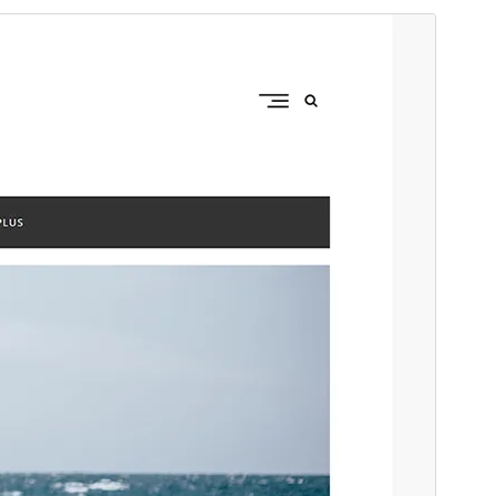
ڈاؤن لوڈ کریں
پیش منظر دیکھیں
کی ماتحت تھیم ہے۔
Cocktail
یہ
1.1.2
ورژن
3 جون، 2025
Last updated
Active installations
100+
WordPress version
6.7
PHP version
5.6
Theme homepage