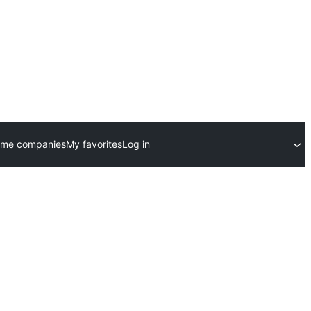
eme companies
My favorites
Log in