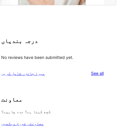
درجہ بندیاں
No reviews have been submitted yet.
reviews
See all
میرا جائزہ شامل کریں
معاونت
کچھ کہنا ہے؟ مدد چاہیے؟
معاونتی فورم دیکھیں