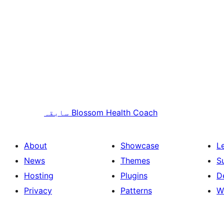
Blossom Health Coach
سابقہ
About
Showcase
L
News
Themes
S
Hosting
Plugins
D
Privacy
Patterns
W