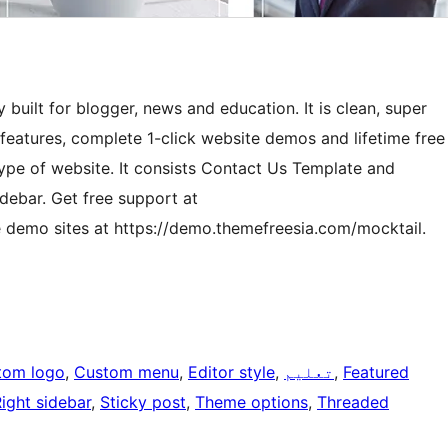
built for blogger, news and education. It is clean, super
 features, complete 1-click website demos and lifetime free
ype of website. It consists Contact Us Template and
debar. Get free support at
e demo sites at https://demo.themefreesia.com/mocktail.
Featured
, 
تعلیم
, 
Editor style
, 
Custom menu
, 
tom logo
ight sidebar
, 
Sticky post
, 
Theme options
, 
Threaded