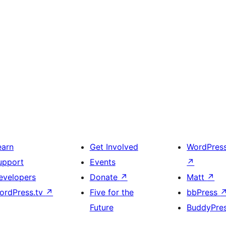
earn
Get Involved
WordPres
upport
Events
↗
evelopers
Donate
↗
Matt
↗
ordPress.tv
↗
Five for the
bbPress
Future
BuddyPre