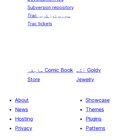
Subversion repository
Trac میں براؤز کریں
Trac tickets
Goldy
آگے
Comic Book
سابقہ
Store
Jewelry
About
Showcase
News
Themes
Hosting
Plugins
Privacy
Patterns