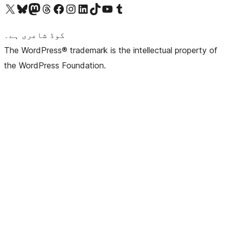
ہمارے ٹمبلر اکاؤنٹ پر جائیں
Visit our YouTube channel
ہمارے ٹک ٹاک اکاؤنٹ پر جائیں
Visit our LinkedIn account
Visit our Instagram account
Visit our Facebook page
ہمارے ٹھریڈز اکاؤنٹ پر جائیں
Visit our Mastodon account
ہمارے بلیواسکائی اکاؤنٹ پر جائیں
Visit our X (formerly Twitter) account
کوڈ شاعری ہے۔
The WordPress® trademark is the intellectual property of
the WordPress Foundation.