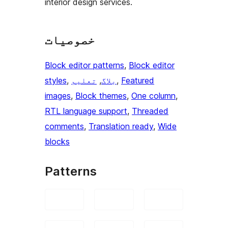
interior design services.
خصوصیات
Block editor patterns
, 
Block editor
Featured
, 
بلاگ
, 
تعلیم
, 
styles
images
, 
Block themes
, 
One column
, 
RTL language support
, 
Threaded
comments
, 
Translation ready
, 
Wide
blocks
Patterns