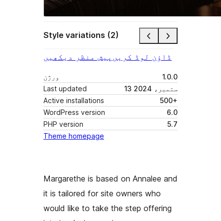
Style variations (2)
ڈاؤن لوڈ کریں
پیش منظر دیکھیں
1.0.0
ورژن
13 ستمبر، 2024
Last updated
Active installations
500+
WordPress version
6.0
PHP version
5.7
Theme homepage
Margarethe is based on Annalee and
it is tailored for site owners who
would like to take the step offering