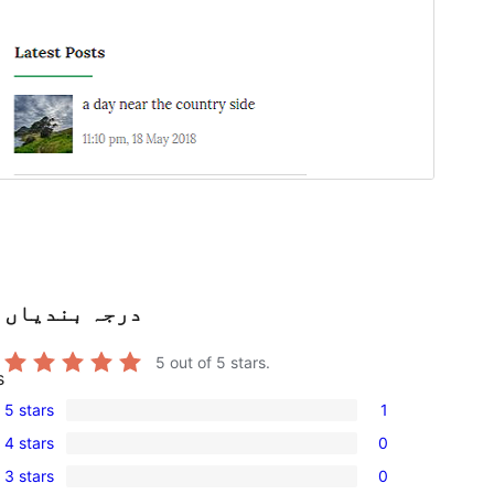
درجہ بندیاں
5
out of 5 stars.
s
5 stars
1
1
4 stars
0
5-
0
3 stars
0
star
4-
0