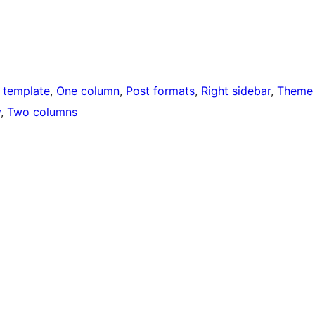
h template
, 
One column
, 
Post formats
, 
Right sidebar
, 
Theme
y
, 
Two columns