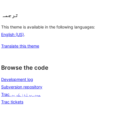
ترجمہ
This theme is available in the following languages:
English (US)
.
Translate this theme
Browse the code
Development log
Subversion repository
Trac میں براؤز کریں
Trac tickets