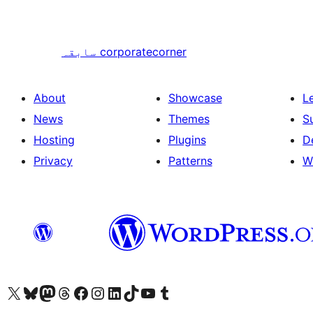
corporatecorner
سابقہ
About
Showcase
L
News
Themes
S
Hosting
Plugins
D
Privacy
Patterns
W
ہمارے ٹمبلر اکاؤنٹ پر جائیں
Visit our YouTube channel
ہمارے ٹک ٹاک اکاؤنٹ پر جائیں
Visit our LinkedIn account
Visit our Instagram account
Visit our Facebook page
ہمارے ٹھریڈز اکاؤنٹ پر جائیں
Visit our Mastodon account
ہمارے بلیواسکائی اکاؤنٹ پر جائیں
Visit our X (formerly Twitter) account