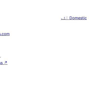
Domestic
آگے
s.com
↗
ss
↗