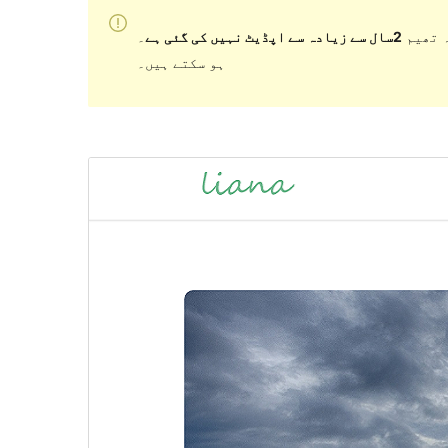
 تھیم
2سال سے زیادہ سے اپڈیٹ نہیں کی گئی ہے
۔ WordPress کے مزید حالیہ ورژن کے ساتھ استعمال کرنے پر اب برقرار یا معاونت نہیں کر سکتی اور مطابقت کے مسائل
ہو سکتے ہیں۔