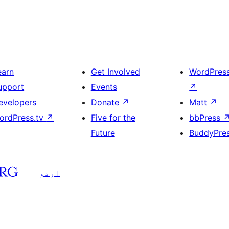
earn
Get Involved
WordPres
upport
Events
↗
evelopers
Donate
↗
Matt
↗
ordPress.tv
↗
Five for the
bbPress
Future
BuddyPre
اردو