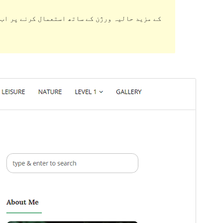
ڈاؤن لوڈ کریں
پیش منظر دیکھیں
1.1.0
ورژن
11 اپریل، 2019
Last updated
Active installations
50+
WordPress version
4.0
Theme homepage