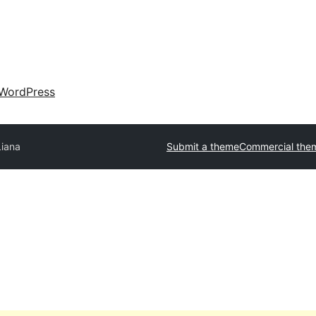
WordPress
Liana
Submit a theme
Commercial the