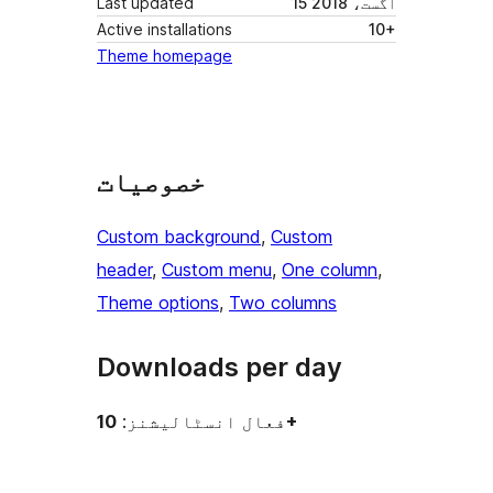
15 اگست، 2018
Last updated
Active installations
10+
Theme homepage
خصوصیات
Custom background
, 
Custom
header
, 
Custom menu
, 
One column
, 
Theme options
, 
Two columns
Downloads per day
10+
فعال انسٹالیشنز: