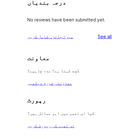
درجہ بندیاں
No reviews have been submitted yet.
reviews
See all
میرا جائزہ شامل کریں
معاونت
کچھ کہنا ہے؟ مدد چاہیے؟
معاونتی فورم دیکھیں
رپورٹ
کیا اس تھیم میں اہم مسائل ہیں؟
اس تھیم کی رپورٹ کریں