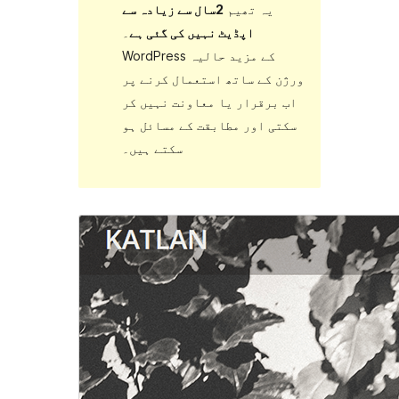
یہ تھیم
2سال سے زیادہ سے
اپڈیٹ نہیں کی گئی ہے
۔
WordPress کے مزید حالیہ
ورژن کے ساتھ استعمال کرنے پر
اب برقرار یا معاونت نہیں کر
سکتی اور مطابقت کے مسائل ہو
سکتے ہیں۔