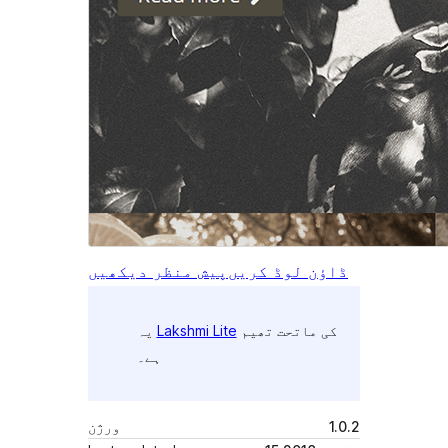
ڈاؤن لوڈ کریں
پیش منظر دیکھیں
کی ماتحت تھیم
Lakshmi Lite
یہ
ہے۔
1.0.2
ورژن