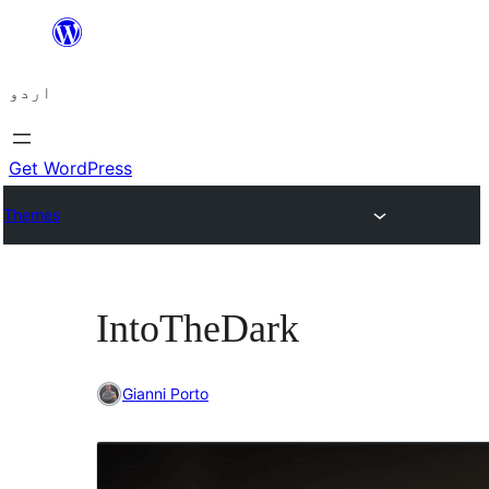
چھوڑیں
مواد
اردو
پر
جائیں
Get WordPress
Themes
IntoTheDark
Gianni Porto