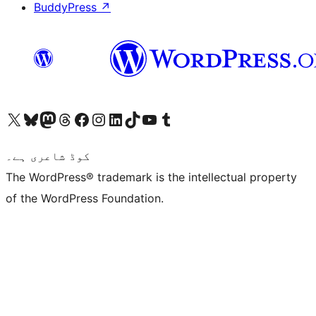
BuddyPress
↗
ہمارے ٹمبلر اکاؤنٹ پر جائیں
Visit our YouTube channel
ہمارے ٹک ٹاک اکاؤنٹ پر جائیں
Visit our LinkedIn account
Visit our Instagram account
Visit our Facebook page
ہمارے ٹھریڈز اکاؤنٹ پر جائیں
Visit our Mastodon account
ہمارے بلیواسکائی اکاؤنٹ پر جائیں
Visit our X (formerly Twitter) account
کوڈ شاعری ہے۔
The WordPress® trademark is the intellectual property
of the WordPress Foundation.