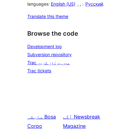
.
Русский
اور
English (US)
languages:
Translate this theme
Browse the code
Development log
Subversion repository
Trac میں براؤز کریں
Trac tickets
Newsbreak
آگے
Bosa
سابقہ
Corpo
Magazine