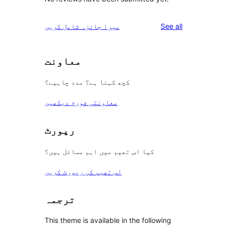
reviews
See all
میرا جائزہ شامل کریں
معاونت
کچھ کہنا ہے؟ مدد چاہیے؟
معاونتی فورم دیکھیں
رپورٹ
کیا اس تھیم میں اہم مسائل ہیں؟
اس تھیم کی رپورٹ کریں
ترجمہ
This theme is available in the following