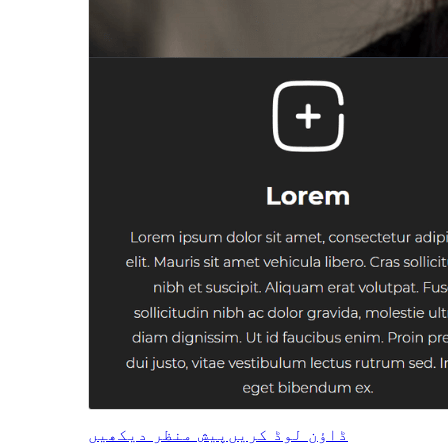
ڈاؤن لوڈ کریں
پیش منظر دیکھیں