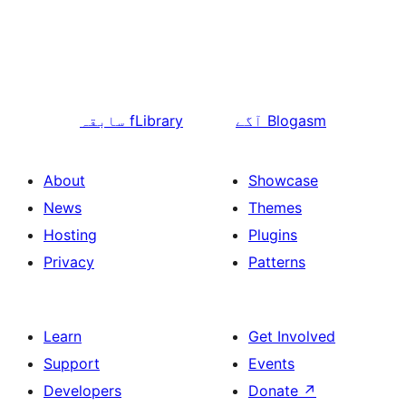
Blogasm
آگے
fLibrary
سابقہ
About
Showcase
News
Themes
Hosting
Plugins
Privacy
Patterns
Learn
Get Involved
Support
Events
Developers
Donate
↗