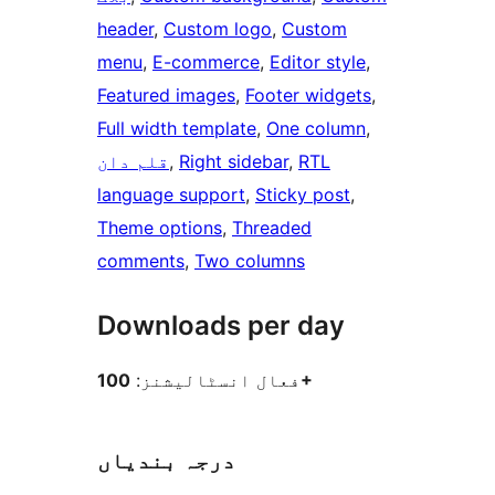
header
, 
Custom logo
, 
Custom
menu
, 
E-commerce
, 
Editor style
, 
Featured images
, 
Footer widgets
, 
Full width template
, 
One column
, 
RTL
, 
Right sidebar
, 
قلم دان
language support
, 
Sticky post
, 
Theme options
, 
Threaded
comments
, 
Two columns
Downloads per day
100+
فعال انسٹالیشنز:
درجہ بندیاں