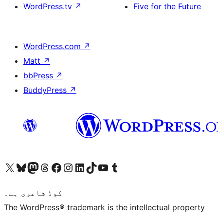
WordPress.tv
↗
Five for the Future
WordPress.com
↗
Matt
↗
bbPress
↗
BuddyPress
↗
ہمارے ٹمبلر اکاؤنٹ پر جائیں
Visit our YouTube channel
ہمارے ٹک ٹاک اکاؤنٹ پر جائیں
Visit our LinkedIn account
Visit our Instagram account
Visit our Facebook page
ہمارے ٹھریڈز اکاؤنٹ پر جائیں
Visit our Mastodon account
ہمارے بلیواسکائی اکاؤنٹ پر جائیں
Visit our X (formerly Twitter) account
کوڈ شاعری ہے۔
The WordPress® trademark is the intellectual property